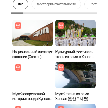
Все
Достопримечательности
Ресторан
Национальный институт
Культурный фестиваль
Нацио
экологии (Сочхон)
ткани из рами в Хансане
эколо
(국립생태원(서천))
(한산모시문화제)
(국립
Музей современной
Музей ткани из рами
Музей
истории города Кунсана
Хансан (한산모시관)
Ханс
(군산근대역사박물관)