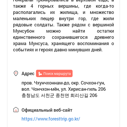
также 4 горных вершины, где когда-то
располагались их жилища, и множество
маленьких пещер внутри гор, где жили
рядовые солдаты. Также рядом с вершиной
Мунсубон можно найти остатки
единственного сохранившегося древнего
храма Мунсуса, хранящего воспоминания о
событиях и героях давно минувших дней.
Адрес
Поиск маршрута
пров. Чхунчхоннам-до, окр. Сочхон-гун,
вол. Чончхон-мён, ул. Хирисан-гиль 206
충청남도 서천군 종천면 희리산길 206
Официальный веб-сайт
https://www.foresttrip.go.kr/