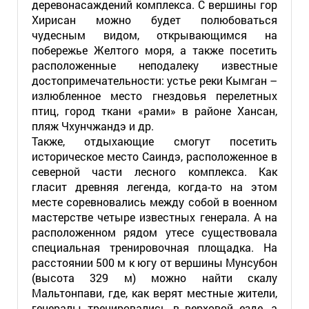
деревонасаждений комплекса. С вершины гор
Хирисан можно будет полюбоваться
чудесным видом, открывающимся на
побережье Желтого моря, а также посетить
расположенные неподалеку известные
достопримечательности: устье реки Кымган –
излюбленное место гнездовья перелетных
птиц, город ткани «рами» в районе Хансан,
пляж Чхунчжандэ и др.
Также, отдыхающие смогут посетить
историческое место Саиндэ, расположенное в
северной части лесного комплекса. Как
гласит древняя легенда, когда-то на этом
месте соревновались между собой в военном
мастерстве четыре известных генерала. А на
расположенном рядом утесе существовала
специальная тренировочная площадка. На
расстоянии 500 м к югу от вершины Мунсубон
(высота 329 м) можно найти скалу
Мальтонпави, где, как верят местные жители,
генералы тренировались в верховой езде, а