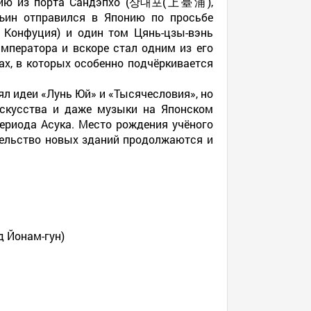
понию из порта Сандэпхо (상대포(上臺浦),
ъин отправился в Японию по просьбе
онфуция) и один том Цянь-цзы-вэнь
мператора и вскоре стал одним из его
ах, в которых особенно подчёркивается
ял идеи «Лунь Юй» и «Тысячесловия», но
искусства и даже музыки на Японском
периода Асука. Место рождения учёного
ительство новых зданий продолжаются и
зд Йонам-гун)