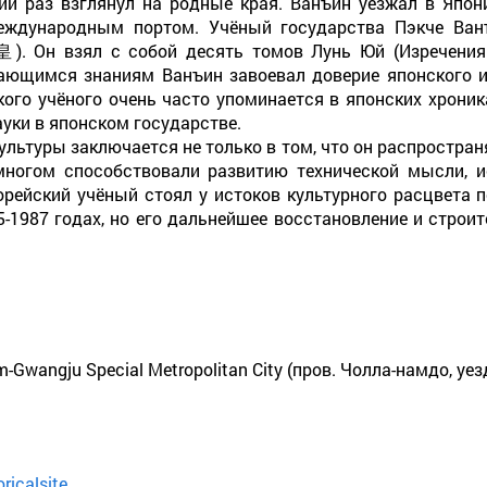
ний раз взглянул на родные края. Ванъин уезжал в Я
ждународным портом. Учёный государства Пэкче Ван
н взял с собой десять томов Лунь Юй (Изречения К
ающимся знаниям Ванъин завоевал доверие японского и
кого учёного очень часто упоминается в японских хроник
ауки в японском государстве.
ультуры заключается не только в том, что он распростран
 многом способствовали развитию технической мысли, 
корейский учёный стоял у истоков культурного расцвета 
-1987 годах, но его дальнейшее восстановление и стро
m-Gwangju Special Metropolitan City (пров. Чолла-намдо, уе
ricalsite