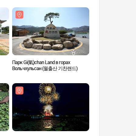
Парк Gi(氣)chan Land в горах
Деревня им. доктор
Вольчхульсан (월출산 기찬랜드)
Йонаме (영암 왕인