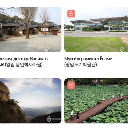
ня им. доктора Ванина в
Музей керамики в Ёнаме
аме (영암 왕인박사마을)
(영암도기박물관)