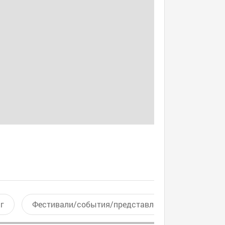
г
Фестивали/события/представления
Актив