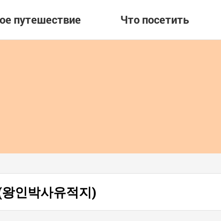
вое путешествие
Что посетить
ина (왕인박사유적지)