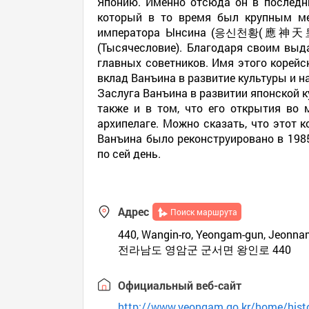
Японию. Именно отсюда он в послед
который в то время был крупным ме
императора Ынсина (응신천황(應神天皇). О
(Тысячесловие). Благодаря своим выд
главных советников. Имя этого корейс
вклад Ванъина в развитие культуры и н
Заслуга Ванъина в развитии японской к
также и в том, что его открытия во
архипелаге. Можно сказать, что этот 
Ванъина было реконструировано в 1985
по сей день.
Адрес
Поиск маршрута
440, Wangin-ro, Yeongam-gun, Jeonna
전라남도 영암군 군서면 왕인로 440
Официальный веб-сайт
http://www.yeongam.go.kr/home/histo