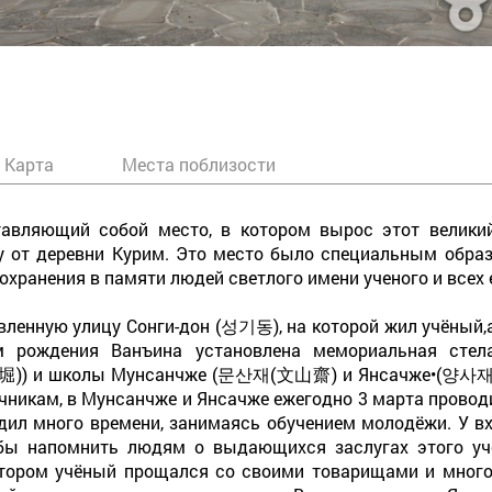
Карта
Места поблизости
тавляющий собой место, в котором вырос этот велики
у от деревни Курим. Это место было специальным обра
сохранения в памяти людей светлого имени ученого и всех 
ленную улицу Сонги-дон (성기동), на которой жил учёный,а т
м рождения Ванъина установлена мемориальная стела
冊堀)) и школы Мунсанчже (문산재(文山齋) и Янсачже•(양사재(
чникам, в Мунсанчже и Янсачже ежегодно 3 марта провод
дил много времени, занимаясь обучением молодёжи. У в
абы напомнить людям о выдающихся заслугах этого учё
тором учёный прощался со своими товарищами и много