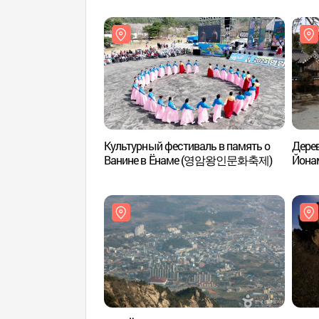
Культурный фестиваль в память о
Дерев
Ванине в Ёнаме (영암왕인문화축제)
Йон