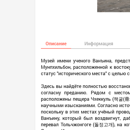
Описание
Информация
Музей имени ученого Ванъина, предс
Мунпхильбон, расположенной к восток
статус "исторического места" с целью 
Здесь вы найдёте полностью восстанов
согласну преданию. Рядом с место
расположены пещера Чхеккуль (책굴(
научными изысканиями. Согласно исто
поскольку в этих местах учёный прово
Ванъину, который был воздвигнут, д
перевал Тольчжонгоге (돌정고개), на ко