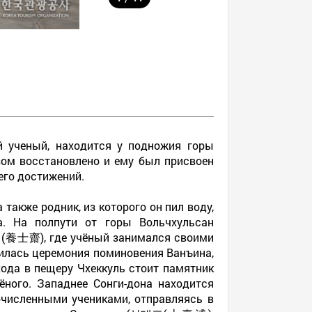
й ученый, находится у подножия горы
зом восстановлено и ему был присвоен
его достижений.
акже родник, из которого он пил воду,
. На полпути от горы Вольчхульсан
養士齋), где учёный занимался своими
илась церемония поминовения Ванъина,
хода в пещеру Чхеккуль стоит памятник
ного. Западнее Сонги-дона находится
численными учениками, отправляясь в