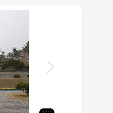
/
1
11