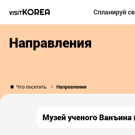
Спланируй с
Направления
Что посетить
Направления
Музей ученого Ванъ