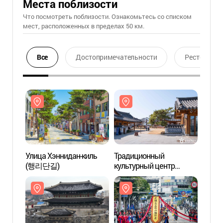
Места поблизости
Что посмотреть поблизости. Ознакомьтесь со списком
мест, расположенных в пределах 50 км.
Все
Достопримечательности
Ресторан
Улица Хэннидан-киль
Традиционный
Улица
(행리단길)
культурный центр
(행리
Сувона (수원전통문화관)