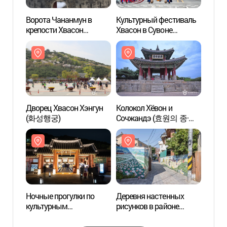
Ворота Чананмун в
Культурный фестиваль
Ворот
крепости Хвасон
Хвасон в Сувоне
крепо
(장안문)
(수원화성문화제)
(장안
Дворец Хвасон Хэнгун
Колокол Хёвон и
Колок
(화성행궁)
Сочжандэ (효원의 종·
Сочж
서장대)
서장대
Ночные прогулки по
Деревня настенных
Сувон
культурным
рисунков в районе
худож
достопримечательностя
Хэнгун-дон (행궁동
(수원
м Сувона (수원 문화재
벽화마을)