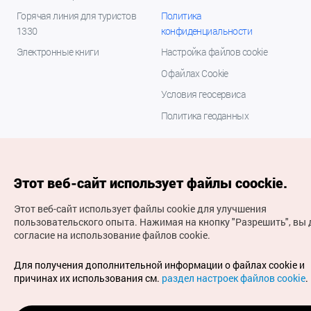
Горячая линия для туристов
Политика
1330
конфиденциальности
Электронные книги
Настройка файлов cookie
О файлах Cookie
Условия геосервиса
Политика геоданных
Этот веб-сайт использует файлы coockie.
Этот веб-сайт использует файлы cookie для улучшения
пользовательского опыта.
Нажимая на кнопку "Разрешить", вы 
согласие на использование файлов cookie.
(с) Национальная организация туризма Кореи Все
права защищены
Для получения дополнительной информации о файлах cookie и
Для извещения об ошибках и проблемах, связанных с
причинах их использования см.
раздел настроек файлов cookie
.
работой веб-сайта, направляйте ваши запросы на
официальный адрес электронной почты