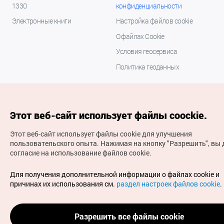
1330
конфиденциальности
Электронные книги
Настройка файлов cookie
О файлах Cookie
Условия геосервиса
Политика геоданных
Этот веб-сайт использует файлы coockie.
Этот веб-сайт использует файлы cookie для улучшения
пользовательского опыта.
Нажимая на кнопку "Разрешить", вы 
согласие на использование файлов cookie.
(с) Национальная организация туризма Кореи Все
права защищены
Для получения дополнительной информации о файлах cookie и
Для извещения об ошибках и проблемах, связанных с
причинах их использования см.
раздел настроек файлов cookie
.
работой веб-сайта, направляйте ваши запросы на
официальный адрес электронной почты
russian@knto.or.kr
Разрешить все файлы cookie