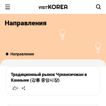
Направления
Направления
Традиционный рынок Чунансичжан в
Канныне (강릉 중앙시장)
0