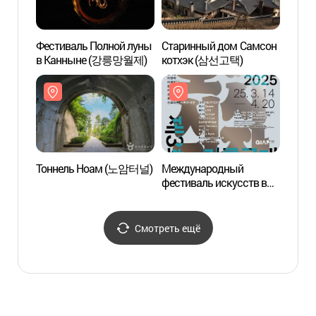
Фестиваль Полной луны
Старинный дом Самсон
Очжук
в Канныне (강릉망월제)
котхэк (삼선고택)
(강릉
Тоннель Ноам (노암터널)
Международный
Особн
фестиваль искусств в
Канн
Канныне
(강릉국제아트페스티벌
(GIAF25) )
Смотреть ещё