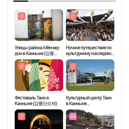
Улицы района Мёнчжу-
Ночное путешествие по
Улицы
дон в Канныне (강릉
культурному наследию
дон в
명주동 거리)
Каннына (강릉 국가유산
명주동
야행)
Фестиваль Тано в
Культурный центр Тано
Тонн
Канныне (강릉단오제)
в Канныне
(강릉단오제전수교육관)