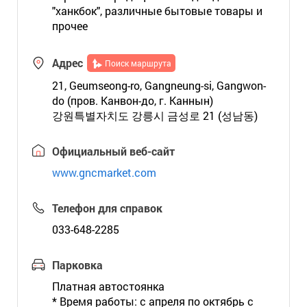
"ханкбок", различные бытовые товары и
прочее
Адрес
Поиск маршрута
21, Geumseong-ro, Gangneung-si, Gangwon-
do (пров. Канвон-до, г. Каннын)
강원특별자치도 강릉시 금성로 21 (성남동)
Официальный веб-сайт
www.gncmarket.com
Телефон для справок
033-648-2285
Парковка
Платная автостоянка
* Время работы: с апреля по октябрь с