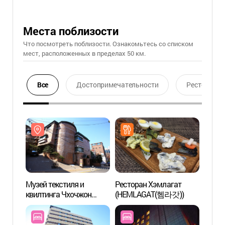
Места поблизости
Что посмотреть поблизости. Ознакомьтесь со списком
мест, расположенных в пределах 50 км.
Все
Достопримечательности
Ресторан
Музей текстиля и
Ресторан Хэмлагат
Музей
квилтинга Чхочжон
(HEMLAGAT(헴라갓))
квилт
(초전섬유ㆍ퀼트박물관)
(초전