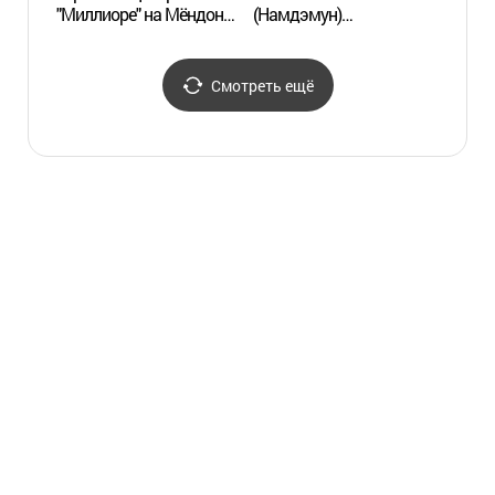
"Миллиоре" на Мёндоне
(Намдэмун)
(밀리오레 명동점)
(파레스호텔남대문)
Смотреть ещё