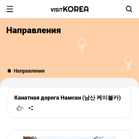
Направления
Направления
Канатная дорога Намсан (남산 케이블카)
1