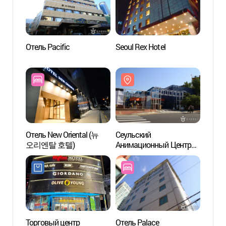
Отель Pacific
Seoul Rex Hotel
Центр
(남산
Отель New Oriental (뉴
Сеульский
Корей
오리엔탈 호텔)
Анимационный Центр
филат
(서울애니메이션센터)
музе
우표문
Торговый центр
Отель Palace
Мёнд