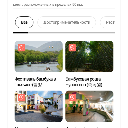
мест, расположенных в пределах 50 км.
Все
Достопримечательности
Ресторан
Фестиваль бамбука в
Бамбуковая роща
Бамб
Тамъяне (담양
Чунногвон (죽녹원)
Чунн
대나무축제)