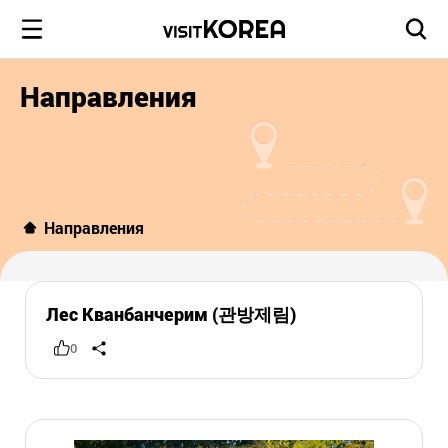
Направления
Направления
Лес Кванбанчерим (관방제림)
0