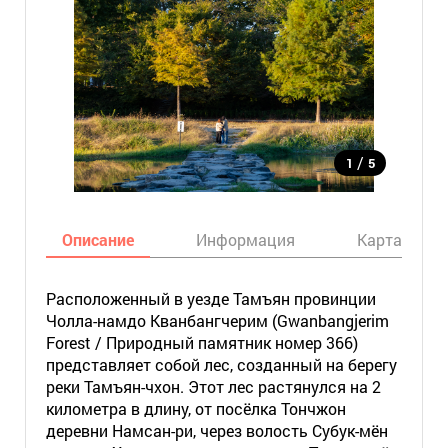
/
1
5
Описание
Информация
Карта
Расположенный в уезде Тамъян провинции
Чолла-намдо Кванбангчерим (Gwanbangjerim
Forest / Природный памятник номер 366)
представляет собой лес, созданный на берегу
реки Тамъян-чхон. Этот лес растянулся на 2
километра в длину, от посёлка Тончжон
деревни Намсан-ри, через волость Субук-мён