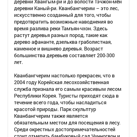
деревни Хвангым-ри и до волости Тэчжон-мён
деревни Каный-ри. Кванбангчерим – это лес,
искусственно созданный для того, чтобы
предотвратить возможные наводнения во
время разлива реки Тамъян-чхон. Здесь
растут деревья разных пород, такие как
дерево афананте, дзельква граболистная,
каменное и вишнево деревья. Возраст
большинства деревьев составляет 200-300
лет.
Кванбангчерим настолько прекрасен, что в
2004 году Корейская лесохозяйственная
служба признала его самым красивым лесом
Республики Корея. Туристы приходят сюда в
течение всего года, чтобы насладиться
красотой природы. Парк скульптур
Кванбангчерим также является
обязательным местом для посещения в лесу.
Среди окрестных достопримечательностей
стоит отметить бамбуковый сад Чунногвон и