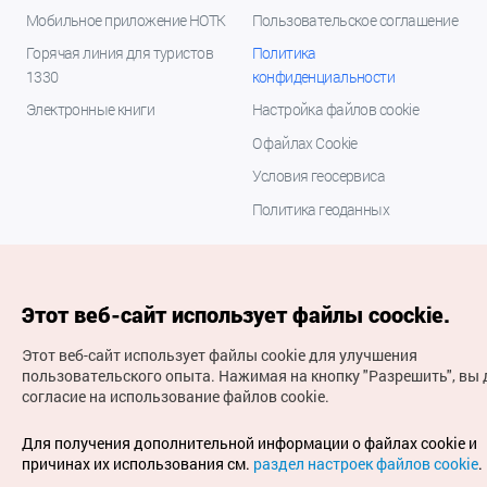
Мобильное приложение НОТК
Пользовательское соглашение
Горячая линия для туристов
Политика
1330
конфиденциальности
Электронные книги
Настройка файлов cookie
О файлах Cookie
Условия геосервиса
Политика геоданных
Этот веб-сайт использует файлы coockie.
Этот веб-сайт использует файлы cookie для улучшения
пользовательского опыта.
Нажимая на кнопку "Разрешить", вы 
согласие на использование файлов cookie.
(с) Национальная организация туризма Кореи Все
права защищены
Для получения дополнительной информации о файлах cookie и
Для извещения об ошибках и проблемах, связанных с
причинах их использования см.
раздел настроек файлов cookie
.
работой веб-сайта, направляйте ваши запросы на