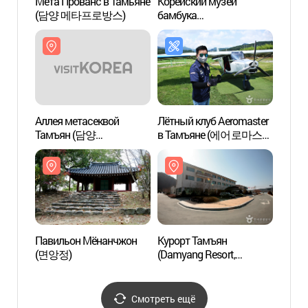
Мета Прованс в Тамьяне
Корейский музей
Корей
(담양 메타프로방스)
бамбука
бамб
(한국대나무박물관)
(한국
Аллея метасеквой
Лётный клуб Aeromaster
Пави
Тамъян (담양
в Тамъяне (에어로마스터
(면앙
메타세콰이어길)
담양)
Павильон Мёнанчжон
Курорт Тамъян
Спа-к
(면앙정)
(Damyang Resort,
(담양
담양리조트)
Смотреть ещё