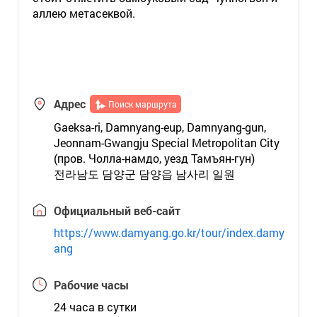
аллею метасеквой.
Адрес
Поиск маршрута
Gaeksa-ri, Damnyang-eup, Damnyang-gun,
Jeonnam-Gwangju Special Metropolitan City
(пров. Чолла-намдо, уезд Тамъян-гун)
전라남도 담양군 담양읍 남사리 일원
Официальный веб-сайт
https://www.damyang.go.kr/tour/index.damy
ang
Рабочие часы
24 часа в сутки