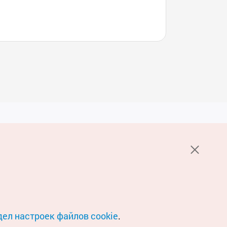
Услуги
е НОТК
Пользовательское соглашение
стов 1330
Политика конфиденциальности
Настройка файлов cookie
О файлах Cookie
дел настроек файлов cookie
.
Условия геосервиса