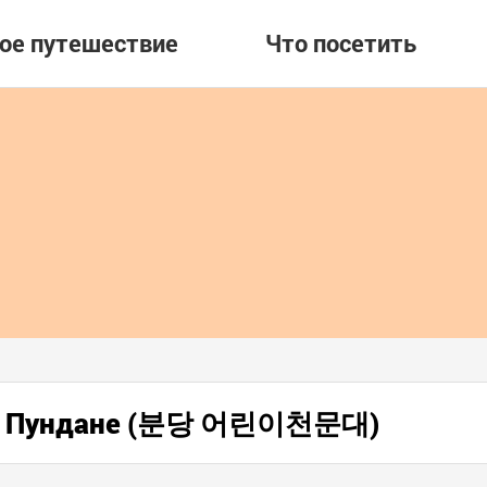
вое путешествие
Что посетить
я в Пундане (분당 어린이천문대)