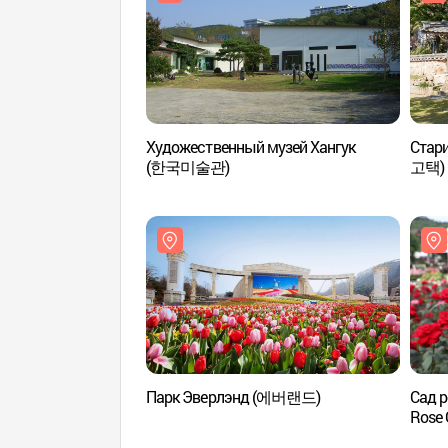
Художественный музей Хангук
Стар
(한국미술관)
고택)
Парк Эверлэнд (에버랜드)
Сад 
Rose 