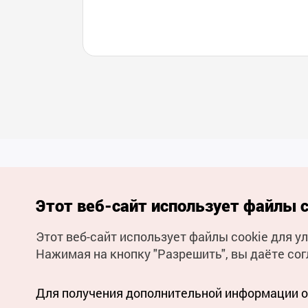
Этот веб-сайт использует файлы c
Этот веб-сайт использует файлы cookie для 
(с) Национальная организация туризма Кореи Все права
Нажимая на кнопку "Разрешить", вы даёте сог
защищены
Для извещения об ошибках и проблемах, связанных с работой
веб-сайта, направляйте ваши запросы на
официальный
адрес электронной почты
Для получения дополнительной информации о 
russian@knto.or.kr