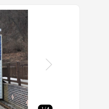
/
1
4