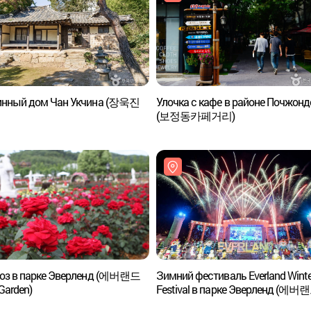
инный дом Чан Укчина (장욱진
Улочка с кафе в районе Почжонд
(보정동카페거리)
роз в парке Эверленд (에버랜드
Зимний фестиваль Everland Winte
Garden)
Festival в парке Эверленд (에버
Winter Festival)