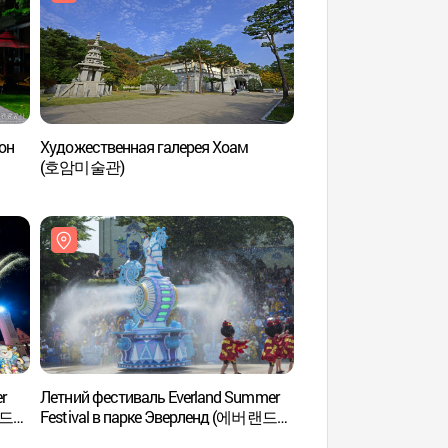
он
Художественная галерея Хоам
Художественный му
(호암미술관)
(한국미술관)
r
Летний фестиваль Everland Summer
Парк Эверлэнд (
랜드
Festival в парке Эверленд (에버랜드
썸머워터 펀)