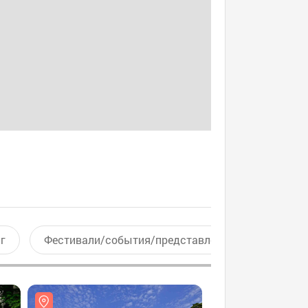
г
Фестивали/события/представления
Актив