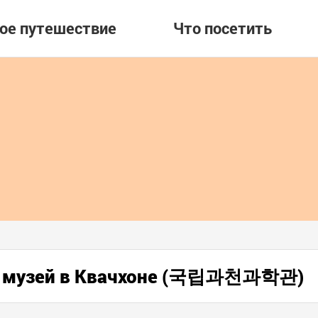
вое путешествие
Что посетить
й музей в Квачхоне (국립과천과학관)