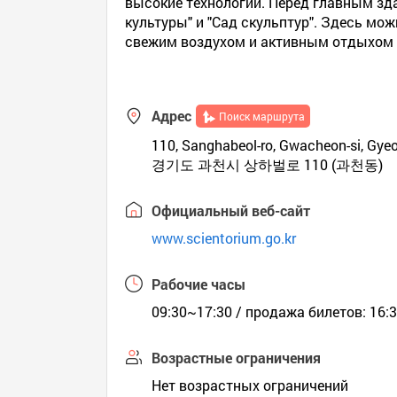
высокие технологии. Перед главным зда
культуры" и "Сад скульптур". Здесь м
свежим воздухом и активным отдыхом н
Адрес
Поиск маршрута
110, Sanghabeol-ro, Gwacheon-si, Gyeo
경기도 과천시 상하벌로 110 (과천동)
Официальный веб-сайт
www.scientorium.go.kr
Рабочие часы
09:30~17:30 / продажа билетов: 16:
Возрастные ограничения
Нет возрастных ограничений