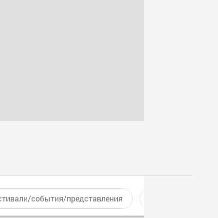
стивали/события/представления
Активный отдых