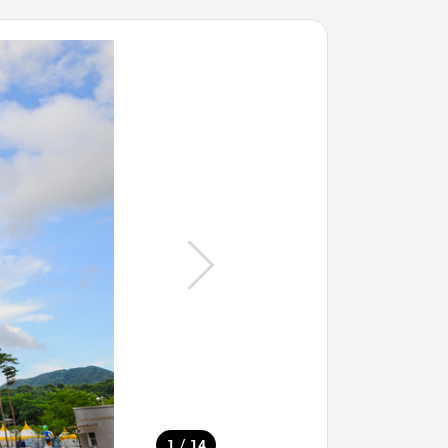
/
1
14