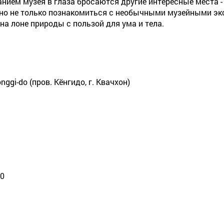
нием музея в глаза бросаются другие интересные места -
ожно не только познакомиться с необычными музейными эк
а лоне природы с пользой для ума и тела.
nggi-do (пров. Кёнгидо, г. Квачхон)
30