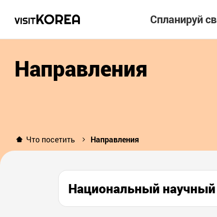
Спланируй с
Направления
Что посетить
Направления
Национальный научны