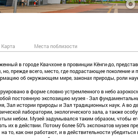
Карта
Места поблизости
нный в городе Квачхоне в провинции Кёнги-до, представл
но, прежде всего, место, где подрастающее поколение и 
рмацию об окружающем мире, законах природы, роли наук
труировано в форме словно устремленного в небо аэрокос
бой постоянную экспозицию музея - Зал фундаментальных
я, Зал истории природы и Зал традиционных наук. А во д
ической лаборатории, экологического зала, а также особ
тым небом. Музей задумывался таким образом, чтобы его
ать их в действии. Потому более 50% экспонатов музея п
 на то, как они работают, и в действительности убедитьс