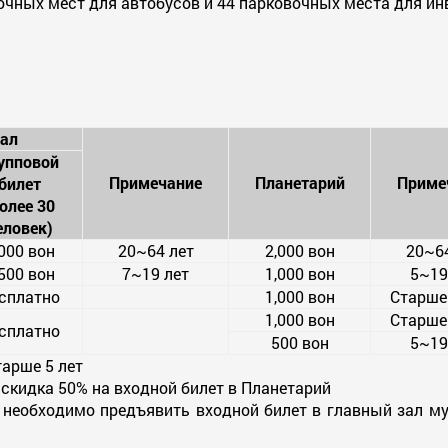
очных мест для автобусов и 44 парковочных места для ин
ал
упповой
Примечание
Планетарий
Приме
билет
олее 30
еловек)
,000 вон
20~64 лет
2,000 вон
20~64
,500 вон
7~19 лет
1,000 вон
5~19
сплатно
1,000 вон
Старше 
1,000 вон
Старше 
сплатно
500 вон
5~19
тарше 5 лет
кидка 50% на входной билет в Планетарий
необходимо предъявить входной билет в главный зал му