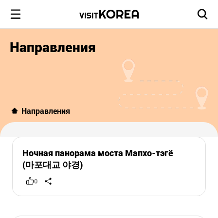
Направления
Направления
Ночная панорама моста Мапхо-тэгё
(마포대교 야경)
0