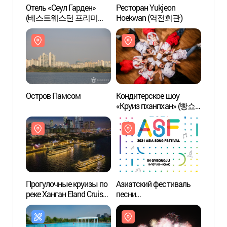
Отель «Сеул Гарден»
Ресторан Yukjeon
Остр
(베스트웨스턴 프리미어
Hoekwan (역전회관)
서울가든호텔)
Остров Памсом
Кондитерское шоу
Город
«Круиз пханпхан» (빵쇼
район
팡팡크루즈)
(한강
여의도
Прогулочные круизы по
Азиатский фестиваль
Униве
реке Ханган Eland Cruise
песни
(서강
(이랜드크루즈
(아시아송페스티벌)
Sogang
(한강유람선))