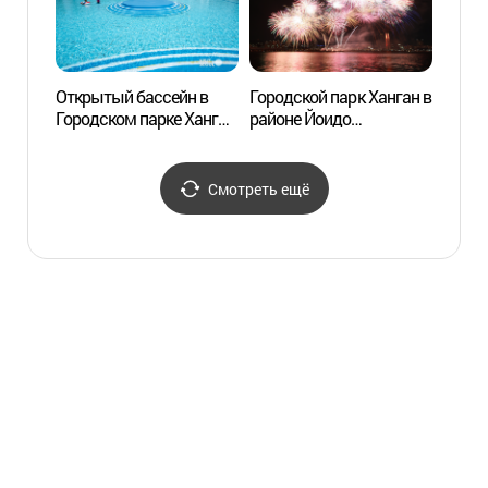
Открытый бассейн в
Городской парк Ханган в
63 Sq
Городском парке Ханган
районе Йоидо
в районе Йоидо
(한강시민공원
(한강시민공원
여의도지구)
여의도수영장 (실외))
Смотреть ещё