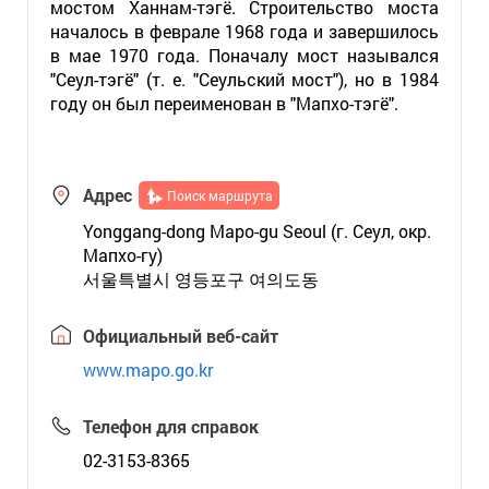
мостом Ханнам-тэгё. Строительство моста
началось в феврале 1968 года и завершилось
в мае 1970 года. Поначалу мост назывался
"Сеул-тэгё" (т. е. "Сеульский мост"), но в 1984
году он был переименован в "Мапхо-тэгё".
Адрес
Поиск маршрута
Yonggang-dong Mapo-gu Seoul (г. Сеул, окр.
Мапхо-гу)
서울특별시 영등포구 여의도동
Официальный веб-сайт
www.mapo.go.kr
Телефон для справок
02-3153-8365