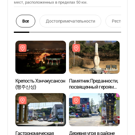
мест, расположенных в пределах 50 км.
Все
Достопримечательности
Ресторан
Крепость Хэнчжусансон
Памятник Преданности,
Крепо
(행주산성)
посвященный героям
(행주
страны (호국충혼위령비)
Гастрономическая
Деревня угря в районе
Гастр