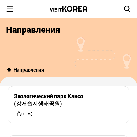
Направления
Направления
Экологический парк Кансо
(강서습지생태공원)
0