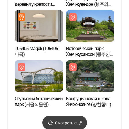
деревня у крепости
Хэнчжуве-дон (행주외동
дерев
Хэнчжусансон
장어마을)
Хэнч
(행주산성먹거리촌)
(행주
105405 Magok (105405
Исторический парк
Истор
마곡)
Хэнчжусансон (행주산성
Хэнч
역사공원)
역사공
Сеульский ботанический
Конфуцианская школа
Конфу
парк (서울식물원)
Янчхонхянгё (양천향교)
Янчх
Смотреть ещё