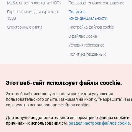
Мобильное приложение НОТК
Пользовательское соглашение
Горячая линия для туристов
Политика
1330
конфиденциальности
Электронные книги
Настройка файлов cookie
О файлах Cookie
Условия геосервиса
Политика геоданных
Этот веб-сайт использует файлы coockie.
Этот веб-сайт использует файлы cookie для улучшения
пользовательского опыта.
Нажимая на кнопку "Разрешить", вы 
согласие на использование файлов cookie.
(с) Национальная организация туризма Кореи Все
права защищены
Для получения дополнительной информации о файлах cookie и
Для извещения об ошибках и проблемах, связанных с
причинах их использования см.
раздел настроек файлов cookie
.
работой веб-сайта, направляйте ваши запросы на