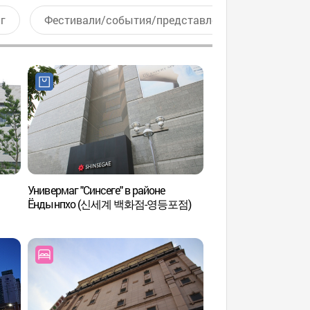
г
Фестивали/события/представления
Актив
Универмаг "Синсеге" в районе
Спа-салон N.Olive 
Ёндынпхо (신세계 백화점-영등포점)
에스테틱(N.Olive Est
사이트용))