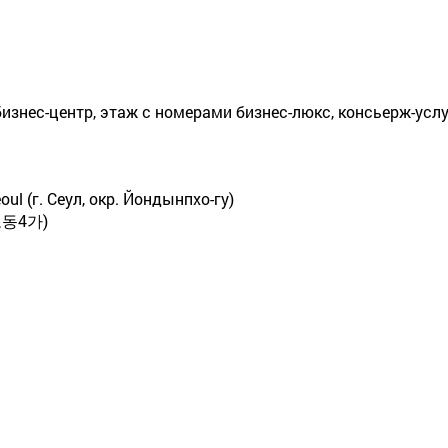
изнес-центр, этаж с номерами бизнес-люкс, консьерж-усл
oul (г. Сеул, окр. Йондынпхо-гу)
동4가)