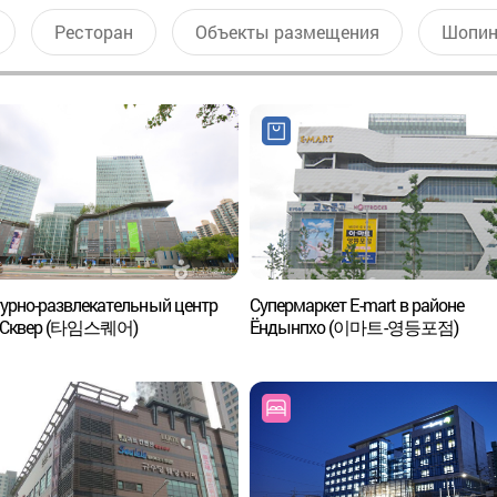
Ресторан
Объекты размещения
Шопин
урно-развлекательный центр
Супермаркет E-mart в районе
 Сквер (타임스퀘어)
Ёндынпхо (이마트-영등포점)