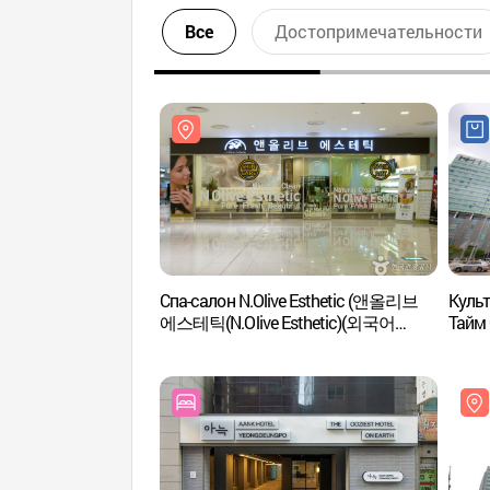
Все
Достопримечательности
Спа-салон N.Olive Esthetic (앤올리브
Культ
에스테틱(N.Olive Esthetic)(외국어
Тайм
사이트용))