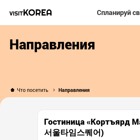
Спланируй с
Направления
Что посетить
Направления
Гостиница «Кортъяр
서울타임스퀘어)