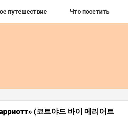
вое путешествие
Что посетить
д Марриотт» (코트야드 바이 메리어트