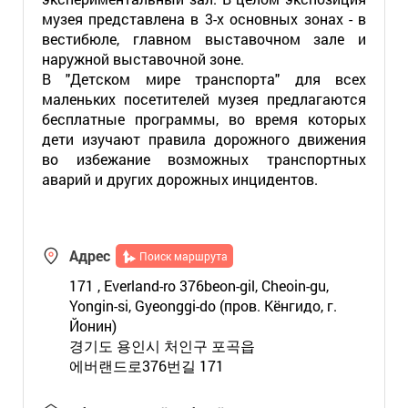
музея представлена в 3-х основных зонах - в
вестибюле, главном выставочном зале и
наружной выставочной зоне.
В "Детском мире транспорта" для всех
маленьких посетителей музея предлагаются
бесплатные программы, во время которых
дети изучают правила дорожного движения
во избежание возможных транспортных
аварий и других дорожных инцидентов.
Адрес
Поиск маршрута
171 , Everland-ro 376beon-gil, Cheoin-gu,
Yongin-si, Gyeonggi-do (пров. Кёнгидо, г.
Йонин)
경기도 용인시 처인구 포곡읍
에버랜드로376번길 171