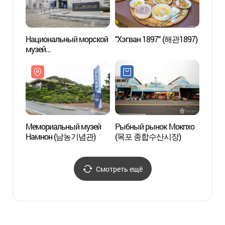
Национальный морской
"Хэгван 1897" (해관1897)
Мемо
музей
Намн
(국립해양문화재연구소)
Мемориальный музей
Рыбный рынок Мокпхо
Музей
Намнон (남농기념관)
(목포 종합수산시장)
Мокп
(목포
Смотреть ещё