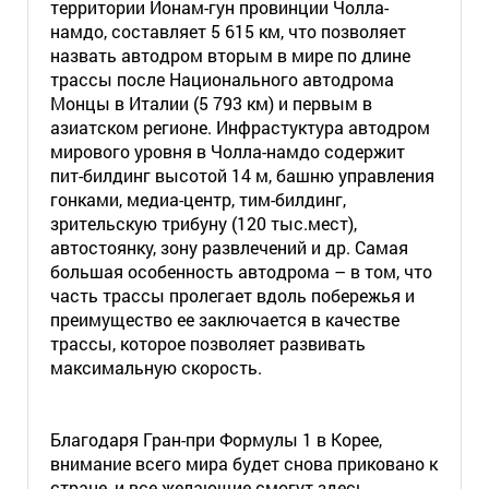
территории Йонам-гун провинции Чолла-
намдо, составляет 5 615 км, что позволяет
назвать автодром вторым в мире по длине
трассы после Национального автодрома
Монцы в Италии (5 793 км) и первым в
азиатском регионе. Инфрастуктура автодром
мирового уровня в Чолла-намдо содержит
пит-билдинг высотой 14 м, башню управления
гонками, медиа-центр, тим-билдинг,
зрительскую трибуну (120 тыс.мест),
автостоянку, зону развлечений и др. Самая
большая особенность автодрома – в том, что
часть трассы пролегает вдоль побережья и
преимущество ее заключается в качестве
трассы, которое позволяет развивать
максимальную скорость.
Благодаря Гран-при Формулы 1 в Корее,
внимание всего мира будет снова приковано к
стране, и все желающие смогут здесь