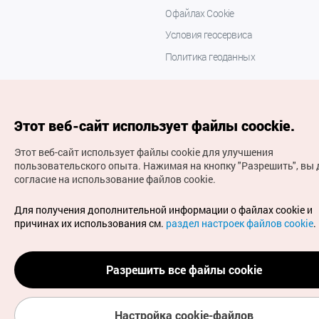
О файлах Cookie
Условия геосервиса
Политика геоданных
Этот веб-сайт использует файлы coockie.
Этот веб-сайт использует файлы cookie для улучшения
пользовательского опыта.
Нажимая на кнопку "Разрешить", вы 
согласие на использование файлов cookie.
(с) Национальная организация туризма Кореи Все
права защищены
Для получения дополнительной информации о файлах cookie и
Для извещения об ошибках и проблемах, связанных с
причинах их использования см.
раздел настроек файлов cookie
.
работой веб-сайта, направляйте ваши запросы на
официальный адрес электронной почты
russian@knto.or.kr
Разрешить все файлы cookie
Настройка cookie-файлов