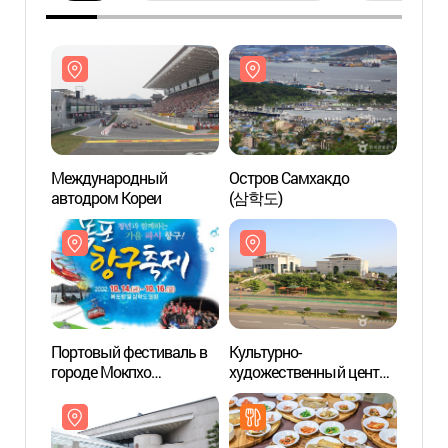
Международный
Остров Самхакдо
Межд
автодром Кореи
(삼학도)
автод
Портовый фестиваль в
Культурно-
Культ
городе Мокпхо
художественный центр
худож
(목포항구축제)
Мокпхо
Мокп
(목포문화예술회관)
(목포