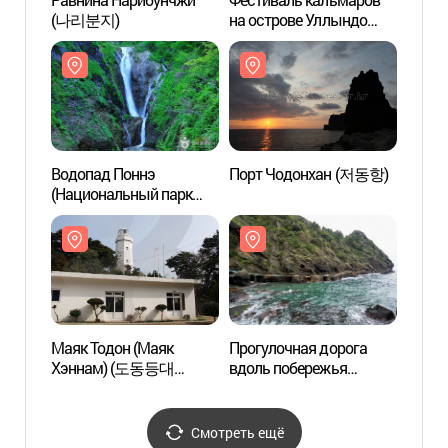
(나리분지)
на острове Уллындо
(나리
(울릉도 오징어축제)
Водопад Поннэ
Порт Чодонхан (저동항)
Порт
(Национальный парк
Уллындо, Токто)
(봉래폭포 (울릉도, 독도
국가지질공원))
Маяк Тодон (Маяк
Прогулочная дорога
Прогу
Хэннам) (도동등대
вдоль побережья
вдоль
(행남등대))
Хэннам (행남
Хэнн
해안산책로)
해안산
Смотреть ещё