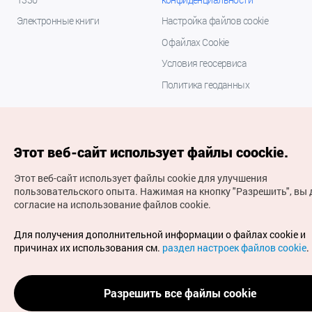
Электронные книги
Настройка файлов cookie
О файлах Cookie
Условия геосервиса
Политика геоданных
Этот веб-сайт использует файлы coockie.
Этот веб-сайт использует файлы cookie для улучшения
пользовательского опыта.
Нажимая на кнопку "Разрешить", вы 
согласие на использование файлов cookie.
(с) Национальная организация туризма Кореи Все
права защищены
Для получения дополнительной информации о файлах cookie и
Для извещения об ошибках и проблемах, связанных с
причинах их использования см.
раздел настроек файлов cookie
.
работой веб-сайта, направляйте ваши запросы на
официальный адрес электронной почты
russian@knto.or.kr
Разрешить все файлы cookie