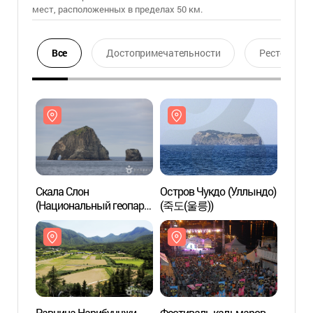
мест, расположенных в пределах 50 км.
Все
Достопримечательности
Ресторан
Скала Слон
Остров Чукдо (Уллындо)
Скала
(Национальный геопарк
(죽도(울릉))
(Наци
Уллындо, Токто)
Уллын
(코끼리바위 (울릉도, 독도
(코끼
국가지질공원))
국가지
Равнина Нарибунчжи
Фестиваль кальмаров
Равни