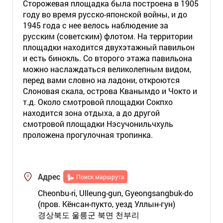
Сторожевая площадка была построена в 1905
году во время русско-японской войны, и до
1945 года с нее велось наблюдение за
русским (советским) флотом. На территории
площадки находится двухэтажный павильон
и есть бинокль. Со второго этажа павильона
можно наслаждаться великолепным видом,
перед вами словно на ладони, откроются
Слоновая скала, острова Кванымдо и Чокто и
т.д. Около смотровой площадки Сокпхо
находится зона отдыха, а до другой
смотровой площадки Нэсучонильчхуль
проложена прогулочная тропинка.
Адрес
Поиск маршрута
Cheonbu-ri, Ulleung-gun, Gyeongsangbuk-do
(пров. Кёнсан-пукто, уезд Уллын-гун)
경상북도 울릉군 북면 천부리