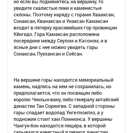
но если вы поднимитесь на вершину, то
увидите скалистые пики и каменистые
склоны. Поэтому наряду с горами Хвааксан,
Сонаксан, Кванаксан и Унаксан Камаксан
входит в пятерку красивейших гор провинции
Кёнгидо. Гора Камаксан расположена
посередине между Сеулом и Кэсоном, и в
ясные дни с нее можно увидеть горы
Сонаксан, Пукхансан и Соёсан.
На вершине горы находится мемориальный
камень, надпись на нем не сохранилась, но
предполагается, что он посвящен либо
королю Чинхын-вану, либо генералу китайский
династии Тан Сорингви. С западной стороны
горы спадает водопад Унге-пхокпхо, а у
подножия стоит хам Помнюнса. У вершины
Чангун-бон находится пещера, в которой
скрывался известный в период династии