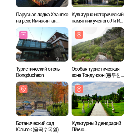
Парусная лодка Хванпхо
Культурно-исторический
Парус
на реке Имчжинган
памятник ученого Ли И
на ре
(임진강 황포돛배)
Юльгока в Пхачжу
(임진
(파주이이유적)
Туристический отель
Особая туристическая
Особа
Dongducheon
зона Тондучхон (동두천
зона
관광특구)
관광특
Ботанический сад
Культурный дендрарий
Культ
Юльгок (율곡수목원)
Пёкчо
Пёкчо
(벽초지문화수목원)
(벽초