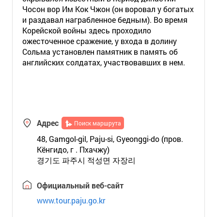
Чосон вор Им Кок Чжон (он воровал у богатых
и раздавал награбленное бедным). Во время
Корейской войны здесь проходило
ожесточенное сражение, у входа в долину
Сольма установлен памятник в память об
английских солдатах, участвовавших в нем.
Адрес
Поиск маршрута
48, Gamgol-gil, Paju-si, Gyeonggi-do (пров.
Кёнгидо, г . Пхачжу)
경기도 파주시 적성면 자장리
Официальный веб-сайт
www.tour.paju.go.kr