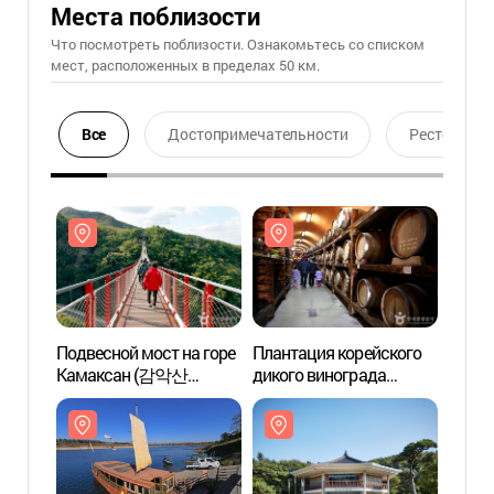
Места поблизости
Что посмотреть поблизости. Ознакомьтесь со списком
мест, расположенных в пределах 50 км.
Все
Достопримечательности
Ресторан
Подвесной мост на горе
Плантация корейского
Подве
Камаксан (감악산
дикого винограда
Кама
출렁다리)
Санмору (산머루농원)
출렁다