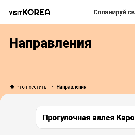
Спланируй с
Направления
Что посетить
Направления
Прогулочная аллея К