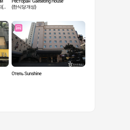
ий
Ресторан "Gaeseong House"
Спа-салон Garosu T
피(구,
(한식당개성)
салон The Massa
더마사지) (외국어 사
Отель Sunshine
Музей "Кореана" 
화장박물관)