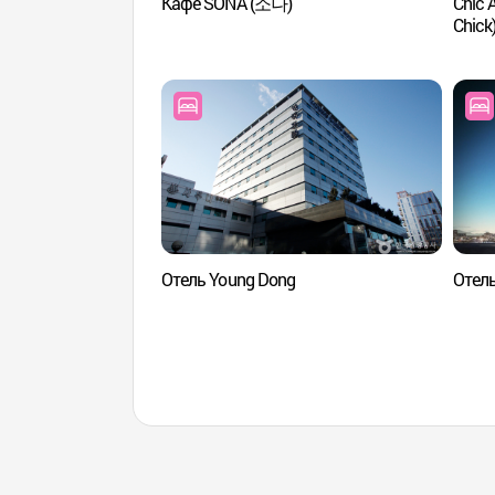
Кафе SONA (소나)
Chic 
Chick)
Отель Young Dong
Отел