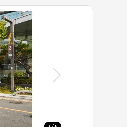
/
1
6