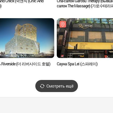
And Chick (쉭앤칙 (Chic And
Спа-салон Garosu Therapy (бывш
)
салон The Massage) (가로수테라
더마사지) (외국어 사이트용))
ь Riverside (더 리버사이드 호텔)
Сауна Spa Lei (스파레이)
Смотреть ещё