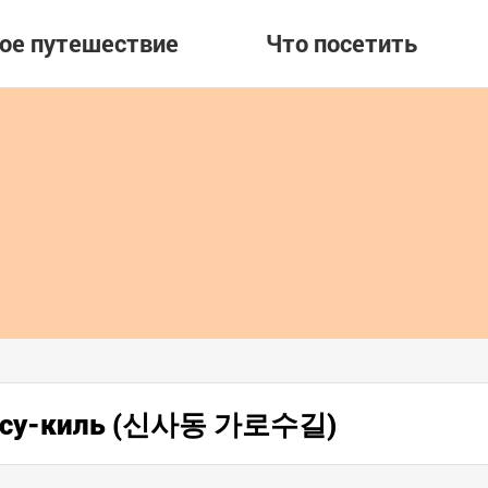
вое путешествие
Что посетить
аросу-киль (신사동 가로수길)