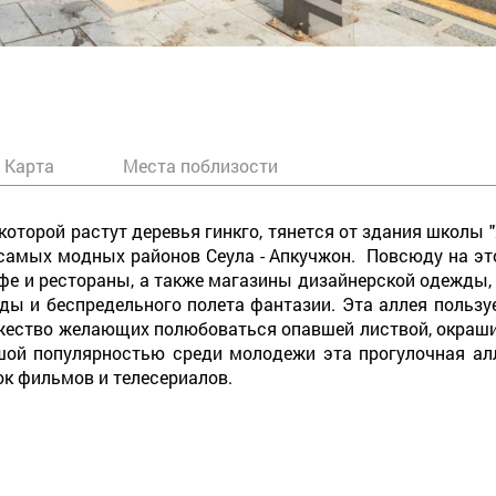
Карта
Места поблизости
оторой растут деревья гинкго, тянется от здания школы "
 самых модных районов Сеула - Апкучжон. Повсюду на эт
афе и рестораны, а также магазины дизайнерской одежды
ды и беспредельного полета фантазии. Эта аллея пользу
ожество желающих полюбоваться опавшей листвой, окраши
шой популярностью среди молодежи эта прогулочная алл
ок фильмов и телесериалов.