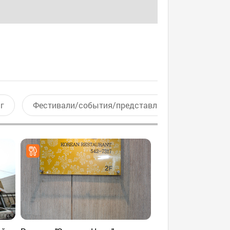
г
Фестивали/события/представления
Актив