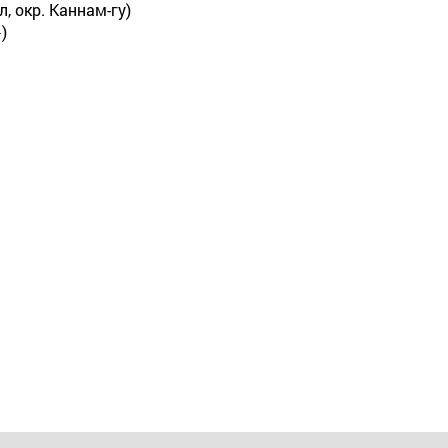
л, окр. Каннам-гу)
)