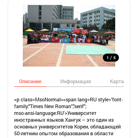
/
1
5
Описание
Информация
Карта
<p class=MsoNormal><span lang=RU style='font-
family:"Times New Roman","serif";
mso-ansi-language:RU'>Университет
иностранных языков Хангук – это один из
основных университетов Кореи, обладающей
50-летним опытом образования в области