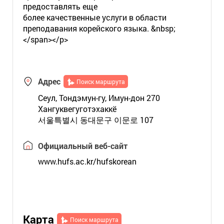
предоставлять еще
более качественные услуги в области
преподавания корейского языка. &nbsp;
</span></p>
Адрес
Поиск маршрута
Сеул, Тондэмун-гу, Имун-дон 270
Хангуквегуготэхаккё
서울특별시 동대문구 이문로 107
Официальный веб-сайт
www.hufs.ac.kr/hufskorean
Карта
Поиск маршрута