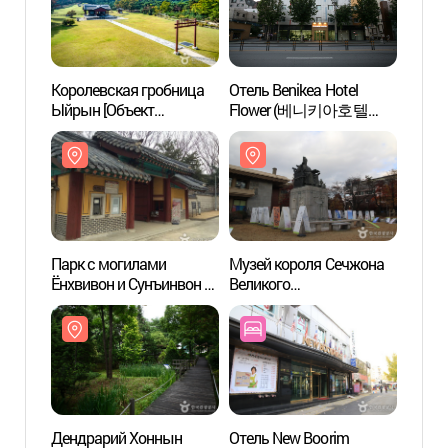
Королевская гробница
Отель Benikea Hotel
Корол
Ыйрын [Объект
Flower (베니키아호텔
Ыйрын
Всемирного наследия
플라워)
Всеми
ЮНЕСКО](서울 의릉(경종,
ЮНЕС
선의왕후) [유네스코
선의왕
세계문화유산])
세계문
Парк с могилами
Музей короля Сечжона
Музей
Ёнхвивон и Сунъинвон в
Великого
Велик
Сеуле (서울 영휘원
(세종대왕박물관)
(세종
(순헌황귀비)과 숭인원
(이진))
Дендрарий Хоннын
Отель New Boorim
Лабор