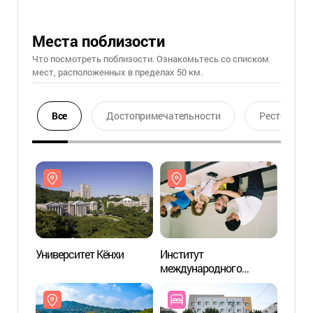
Места поблизости
Что посмотреть поблизости. Ознакомьтесь со списком
мест, расположенных в пределах 50 км.
Все
Достопримечательности
Ресторан
Университет Кёнхи
Институт
Униве
международного
образования при
Университете Кёнхи
(경희대학교 국제교육원)