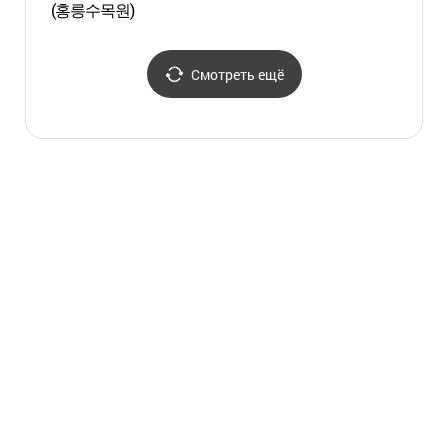
(홍릉수목원)
(오미
Смотреть ещё