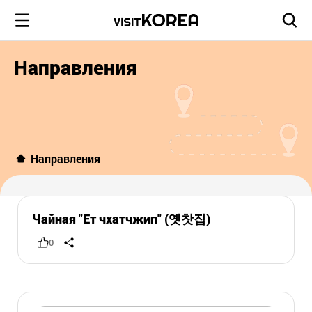
Направления
Направления
Чайная "Ет чхатчжип" (옛찻집)
0