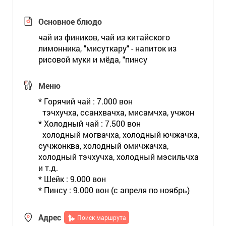
Основное блюдо
чай из фиников, чай из китайского
лимонника, "мисуткару" - напиток из
рисовой муки и мёда, "пинсу
Меню
* Горячий чай : 7.000 вон
тэчхучха, ссанхвачха, мисамчха, учжон
* Холодный чай : 7.500 вон
холодный могвачха, холодный ючжачха,
сучжонква, холодный омичжачха,
холодный тэчхучха, холодный мэсильчха
и т.д.
* Шейк : 9.000 вон
* Пинсу : 9.000 вон (с апреля по ноябрь)
Адрес
Поиск маршрута