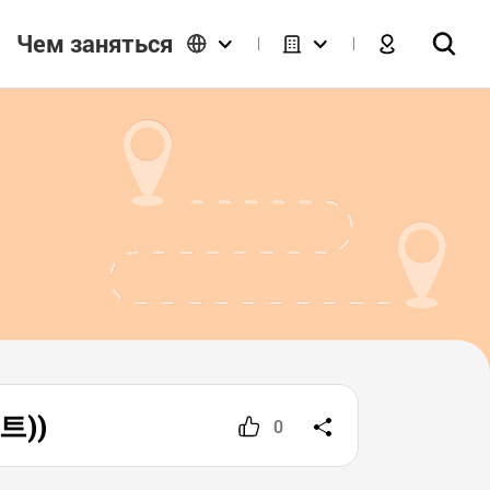
Чем заняться
트))
0