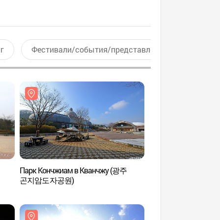
г
Фестивали/события/представления
Актив
Парк Кончжиам в Кванчжу (광주
Ботанический сад
곤지암도자공원)