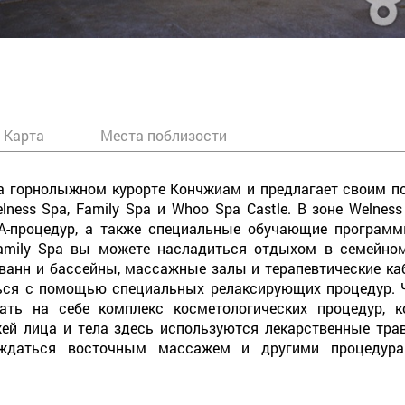
Карта
Места поблизости
на горнолыжном курорте Кончжиам и предлагает своим 
lness Spa, Family Spa и Whoo Spa Castle. В зоне Welne
А-процедур, а также специальные обучающие программ
Family Spa вы можете насладиться отдыхом в семейно
ванн и бассейны, массажные залы и терапевтические ка
ься с помощью специальных релаксирующих процедур. Ч
вать на себе комплекс косметологических процедур, 
ей лица и тела здесь используются лекарственные тра
аждаться восточным массажем и другими процедура