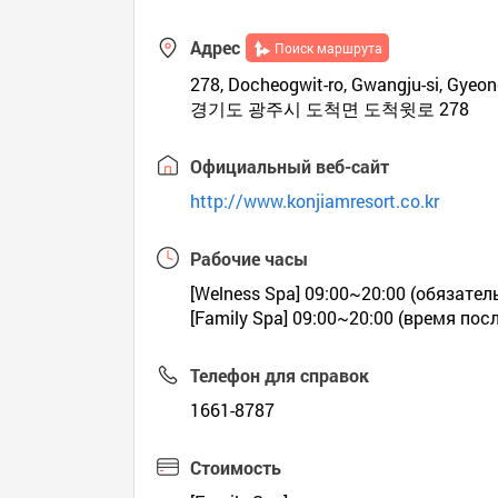
Адрес
Поиск маршрута
278, Docheogwit-ro, Gwangju-si, Gyeon
경기도 광주시 도척면 도척윗로 278
Официальный веб-сайт
http://www.konjiamresort.co.kr
Рабочие часы
[Welness Spa] 09:00~20:00 (обязате
[Family Spa] 09:00~20:00 (время пос
Телефон для справок
1661-8787
Стоимость