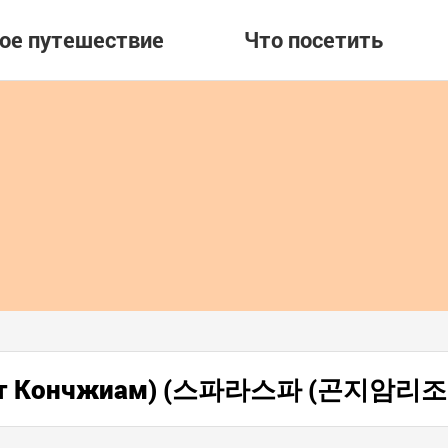
вое путешествие
Что посетить
урорт Кончжиам) (스파라스파 (곤지암리조