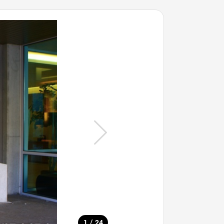
/
1
24