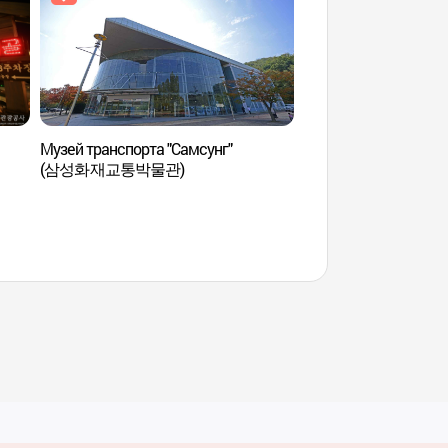
Музей транспорта "Самсунг"
Музей транспорта "
(삼성화재교통박물관)
(삼성화재교통박물관