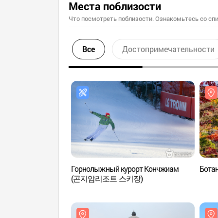
Места поблизости
Что посмотреть поблизости. Ознакомьтесь со спи
Все
Достопримечательности
Горнолыжный курорт Кончжиам
Бота
(곤지암리조트 스키장)