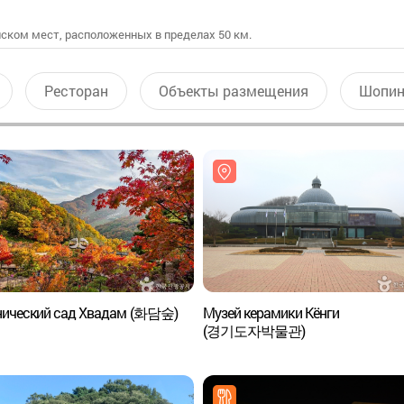
ском мест, расположенных в пределах 50 км.
Ресторан
Объекты размещения
Шопин
нический сад Хвадам (화담숲)
Музей керамики Кёнги
(경기도자박물관)