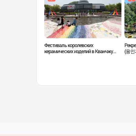
Фестиваль королевских
Рекре
керамических изделий в Кванчжу
(용인
(광주 왕실도자기축제)