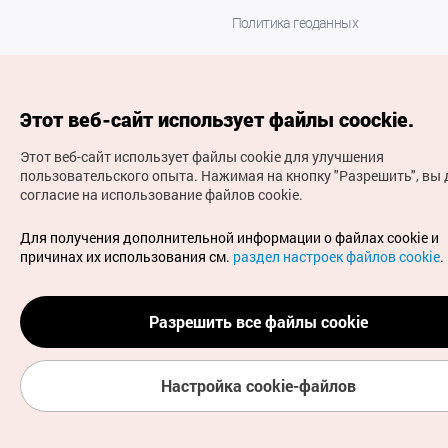
Политика геоданных
Этот веб-сайт использует файлы coockie.
Этот веб-сайт использует файлы cookie для улучшения
пользовательского опыта.
Нажимая на кнопку "Разрешить", вы 
согласие на использование файлов cookie.
(с) Национальная организация туризма Кореи Все
права защищены
Для получения дополнительной информации о файлах cookie и
Для извещения об ошибках и проблемах, связанных с
причинах их использования см.
раздел настроек файлов cookie
.
работой веб-сайта, направляйте ваши запросы на
официальный адрес электронной почты
russian@knto.or.kr
Разрешить все файлы cookie
Настройка cookie-файлов