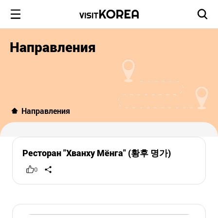
Направления
Направления
Ресторан "Хванху Мёнга" (황후 명가)
0