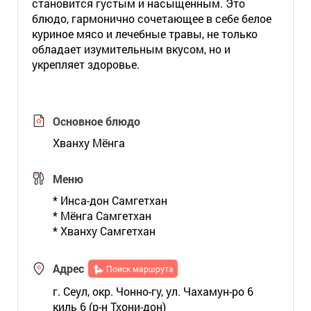
становится густым и насыщенным. Это
блюдо, гармонично сочетающее в себе белое
куриное мясо и лечебные травы, не только
обладает изумительным вкусом, но и
укрепляет здоровье.
Основное блюдо
Хванху Мёнга
Меню
* Инса-дон Самгетхан
* Мёнга Самгетхан
* Хванху Самгетхан
Адрес
Поиск маршрута
г. Сеул, окр. Чонно-гу, ул. Чахамун-ро 6
киль 6 (р-н Тхони-дон)