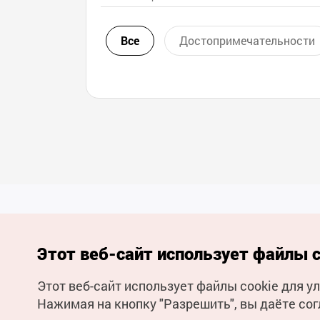
Все
Достопримечательности
Этот веб-сайт использует файлы c
Этот веб-сайт использует файлы cookie для 
(с) Национальная организация туризма Кореи Все права
Нажимая на кнопку "Разрешить", вы даёте сог
защищены
Для извещения об ошибках и проблемах, связанных с работой