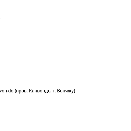
.
gwon-do (пров. Канвондо, г. Вончжу)
1