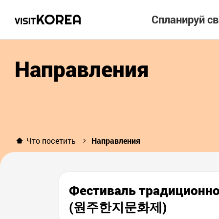
Спланируй с
Направления
Что посетить
Направления
Фестиваль традиционно
(원주한지문화제)