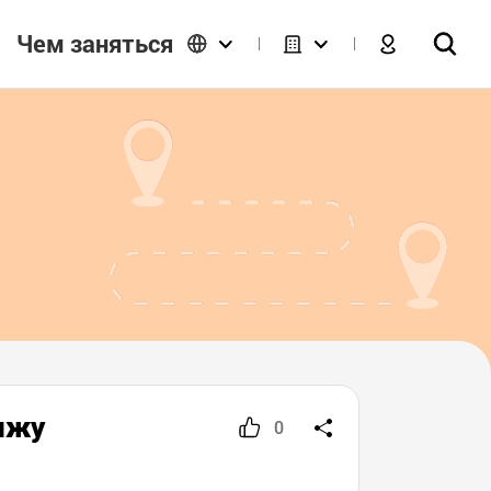
Чем заняться
чжу
0