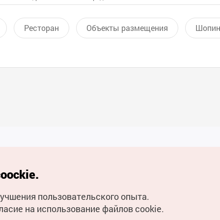
Ресторан
Объекты размещения
Шопин
Полезные ссылки
oockie.
Мобильное приложени
улучшения пользовательского опыта.
Горячая линия для тури
ласие на использование файлов cookie.
Электронные книги