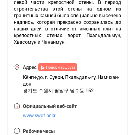
левой части крепостной стены. В период
строительства этой стены на одном из
гранитных камней была специально высечена
надпись, которая прекрасно сохранилась до
наших дней, в отличие от именных плит на
крепостных стенах ворот Пхальдальмун,
Хвасомун и Чананмун.
Адрес
Поиск маршрута
Кёнги-до, г. Сувон, Пхальдаль-гу, Намчхан-
дон
경기도 수원시 팔달구 남수동 152
Официальный веб-сайт
www.swcf.or.kr
Рабочие часы