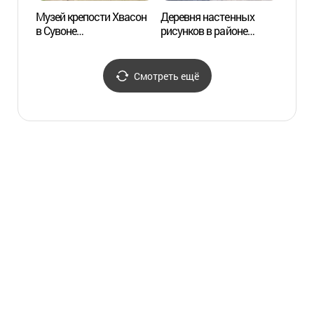
Музей крепости Хвасон
Деревня настенных
Дерев
в Сувоне
рисунков в районе
рисун
(수원화성박물관)
Хэнгун-дон (행궁동
Хэнг
벽화마을)
벽화마
Смотреть ещё