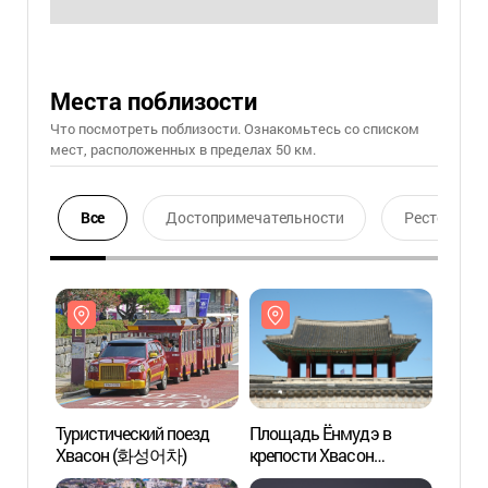
Места поблизости
Что посмотреть поблизости. Ознакомьтесь со списком
мест, расположенных в пределах 50 км.
Все
Достопримечательности
Ресторан
Туристический поезд
Площадь Ёнмудэ в
Турис
Хвасон (화성어차)
крепости Хвасон
Хвас
(연무대)