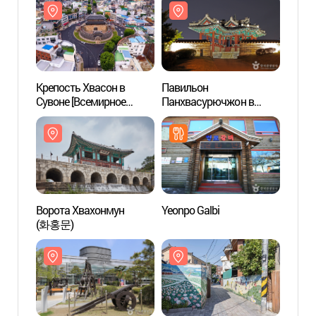
Крепость Хвасон в
Павильон
Крепо
Сувоне [Всемирное
Панхвасурючжон в
Сувон
культурное наследие
Сувоне (방화수류정
культ
ЮНЕСКО] (수원 화성
(동북각루))
ЮНЕС
[유네스코 세계문화유산])
[유네
Ворота Хвахонмун
Yeonpo Galbi
Ворот
(화홍문)
(화홍