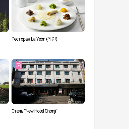
Ресторан La Yeon (라연)
Стадион Чанчхун
Отель "New Hotel Chonji"
Пивоваренный заво
(춘풍양조장)