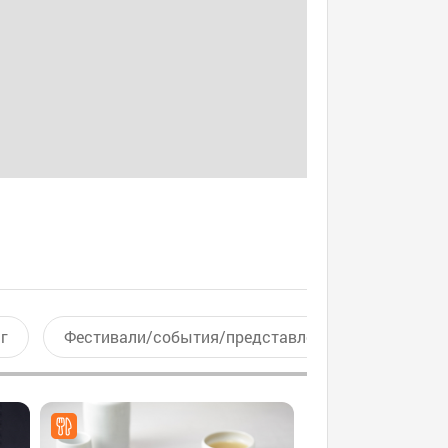
г
Фестивали/события/представления
Актив