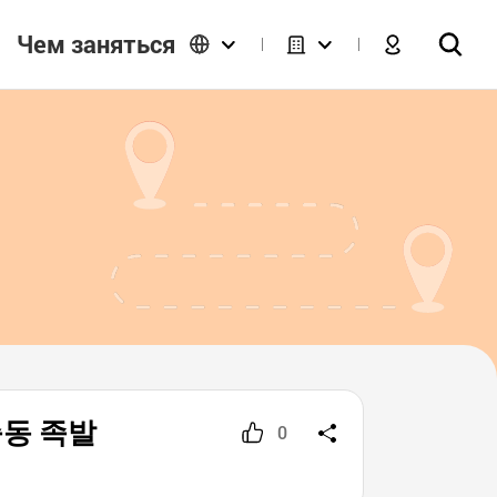
Чем заняться
장충동 족발
0