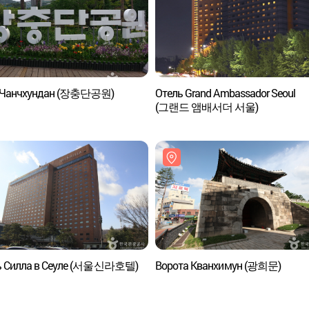
 Чанчхундан (장충단공원)
Отель Grand Ambassador Seoul
(그랜드 앰배서더 서울)
ь Силла в Сеуле (서울신라호텔)
Ворота Кванхимун (광희문)