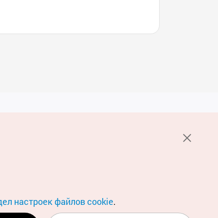
Услуги
е НОТК
Пользовательское соглашение
стов 1330
Политика конфиденциальности
Настройка файлов cookie
О файлах Cookie
дел настроек файлов cookie
.
Условия геосервиса