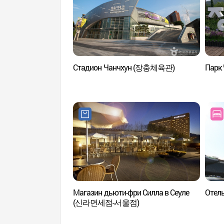
Стадион Чанчхун (장충체육관)
Парк
Магазин дьюти-фри Силла в Сеуле
Отел
(신라면세점-서울점)