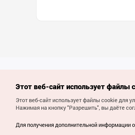
Этот веб-сайт использует файлы c
Этот веб-сайт использует файлы cookie для 
(с) Национальная организация туризма Кореи Все права
Нажимая на кнопку "Разрешить", вы даёте сог
защищены
Для извещения об ошибках и проблемах, связанных с работой
веб-сайта, направляйте ваши запросы на
официальный
адрес электронной почты
Для получения дополнительной информации о 
russian@knto.or.kr