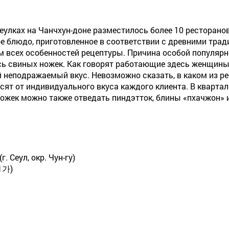
ереулках на Чанчхун-доне разместилось более 10 ресторано
 блюдо, приготовленное в соответствии с древними тради
 всех особенностей рецептуры. Причина особой популярн
ь свиных ножек. Как говорят работающие здесь женщины-
 неподражаемый вкус. Невозможно сказать, в каком из ре
ят от индивидуального вкуса каждого клиента. В квартал
ожек можно также отведать пиндэтток, блины «пхачжон» и
г. Сеул, окр. Чун-гу)
1가)