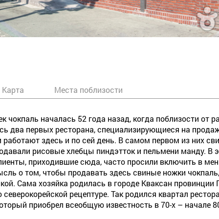
Карта
Места поблизости
 чокпаль началась 52 года назад, когда поблизости от р
сь два первых ресторана, специализирующиеся на продаж
и работают здесь и по сей день. В самом первом из них с
одавали рисовые хлебцы пиндэтток и пельмени манду. В 
лиенты, приходившие сюда, часто просили включить в мен
ысль о том, чтобы продавать здесь свиные ножки чокпаль
ской. Сама хозяйка родилась в городе Кваксан провинции П
о северокорейской рецептуре. Так родился квартал ресто
оторый приобрел всеобщую известность в 70-х – начале 80-