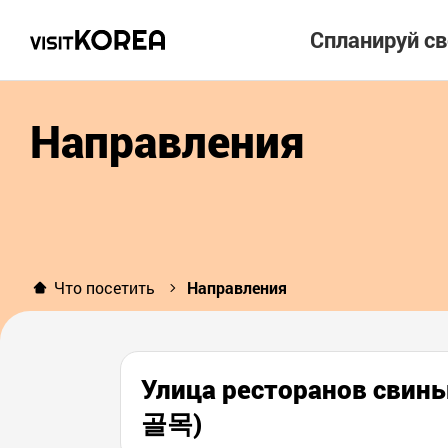
Спланируй с
Направления
Что посетить
Направления
Улица ресторанов сви
골목)