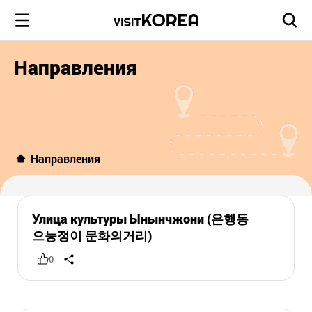
Направления
Направления
Улица культуры Ынынчжони (은행동
으능정이 문화의거리)
0