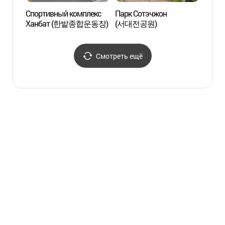
충남도청사 본관))
Спортивный комплекс
Парк Сотэчжон
Небес
Ханбат (한밭종합운동장)
(서대전공원)
Хан
Смотреть ещё