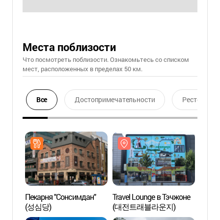
Места поблизости
Что посмотреть поблизости. Ознакомьтесь со списком
мест, расположенных в пределах 50 км.
Все
Достопримечательности
Ресторан
Пекарня "Сонсимдан"
Travel Lounge в Тэчжоне
Trave
(성심당)
(대전트래블라운지)
(대전