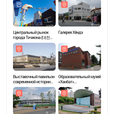
Центральный рынок
Галерея Хёндэ
Выст
города Тэчжона (대전
совре
중앙시장)
Тэчжо
главн
Адми
прови
намдо
(대전
충남도
Выставочный павильон
Образовательный музей
Спорт
современной истории
«Ханбат»
Хан
Тэчжона (в прошлом
(한밭교육박물관)
главное здание
Администрации
провинции Чхунчхон-
намдо)
(대전근현대사전시관(옛