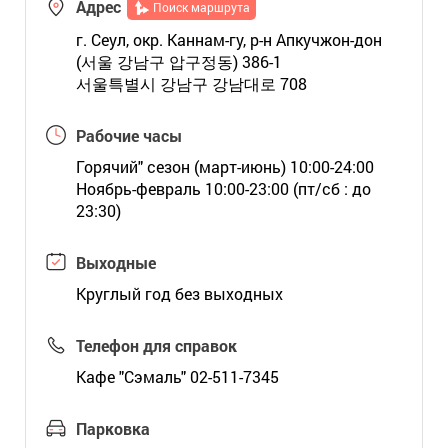
Адрес
Поиск маршрута
г. Сеул, окр. Каннам-гу, р-н Апкучжон-дон
(서울 강남구 압구정동) 386-1
서울특별시 강남구 강남대로 708
Рабочие часы
Горячий" сезон (март-июнь) 10:00-24:00
Ноябрь-февраль 10:00-23:00 (пт/сб : до
23:30)
Выходные
Круглый год без выходных
Телефон для справок
Кафе "Сэмаль" 02-511-7345
Парковка