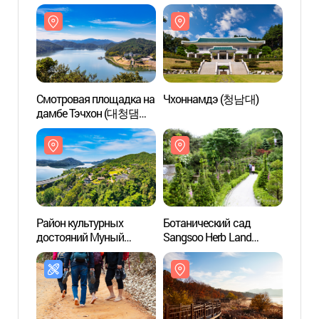
Смотровая площадка на
Чхоннамдэ (청남대)
Смотр
дамбе Тэчхон (대청댐
дамб
전망대)
전망대
Район культурных
Ботанический сад
Район
достояний Муный
Sangsoo Herb Land
дост
(문의문화재단지)
(상수허브랜드)
(문의