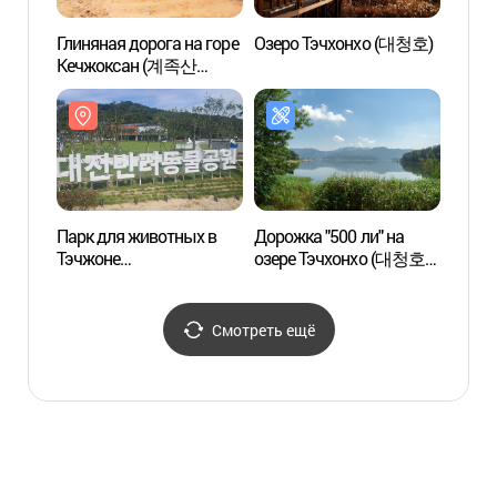
Глиняная дорога на горе
Озеро Тэчхонхо (대청호)
Озеро
Кечжоксан (계족산
황톳길)
Парк для животных в
Дорожка "500 ли" на
Эколо
Тэчжоне
озере Тэчхонхо (대청호
озер
(대전반려동물공원)
오백리길)
자연생
Смотреть ещё