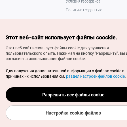
Условия геосервиса
Политика геоданных
Этот веб-сайт использует файлы coockie.
Этот веб-сайт использует файлы cookie для улучшения
пользовательского опыта.
Нажимая на кнопку "Разрешить", вы 
согласие на использование файлов cookie.
(с) Национальная организация туризма Кореи Все
права защищены
Для получения дополнительной информации о файлах cookie и
Для извещения об ошибках и проблемах, связанных с
причинах их использования см.
раздел настроек файлов cookie
.
работой веб-сайта, направляйте ваши запросы на
официальный адрес электронной почты
russian@knto.or.kr
Разрешить все файлы cookie
Настройка cookie-файлов