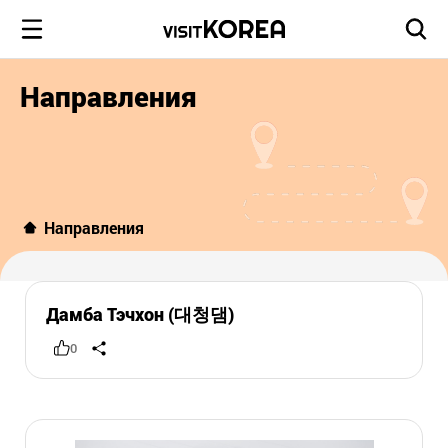
Направления
Направления
Дамба Тэчхон (대청댐)
0