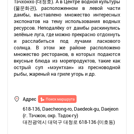
Тэчхонхо (대청호). А в Центре водной культуры
(물문화관), расположенном в левой части
дамбы, выставлено множество интересных
экспонатов на тему использования водных
ресурсов. Неподалёку от дамбы раскинулись
зелёные луга, где можно прекрасно отдохнуть
и расслабиться под лучами ласкового
солнца. В этом же районе расположено
множество ресторанов, в которых подаются
вкусные блюда из морепродуктов, такие как
острый суп «мэунтхан» из пресноводной
рыбы, жареный на гриле угорь и др.
Адрес
Поиск маршрута
618-136, Daecheong-ro, Daedeok-gu, Daejeon
(г. Тэчжон, окр. Тэдок-гу)
대전광역시 대덕구 대청로 618-136 (미호동)