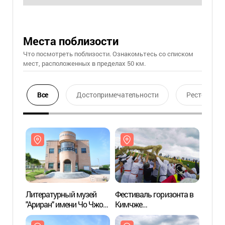
Места поблизости
Что посмотреть поблизости. Ознакомьтесь со списком
мест, расположенных в пределах 50 км.
Все
Достопримечательности
Ресторан
Литературный музей
Фестиваль горизонта в
Литер
"Ариран" имени Чо Чжон
Кимчже
"Арир
Нэ (조정래 아리랑문학관)
(김제지평선축제)
Нэ 