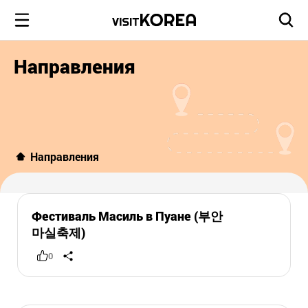
Направления
Направления
Фестиваль Масиль в Пуане (부안
마실축제)
0