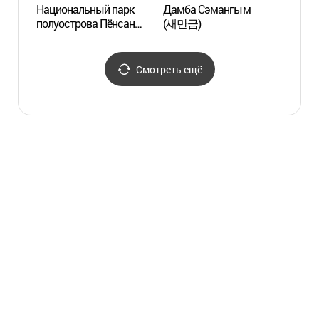
Национальный парк
Дамба Сэмангым
Тропа
полуострова Пёнсан
(새만금)
храм
(변산반도국립공원)
전나무
Смотреть ещё