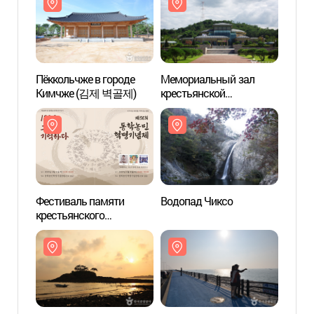
Пёккольчже в городе
Мемориальный зал
Мемо
Кимчже (김제 벽골제)
крестьянской
крест
революции Тонхак
револ
(동학농민혁명기념관)
(동학
Фестиваль памяти
Водопад Чиксо
Нацио
крестьянского
полуо
восстания Тонхак
(변산
(동학농민혁명기념제)