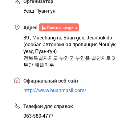
Организатор
Уезд Пуан-гун
Адрес
Поиск маршрута
89 , Maechang-ro, Buan-gun, Jeonbuk-do
(особая автономная провинция Чонбук,
уезд Пуан-гун)
전북특별자치도 부안군 부안읍 별천지로 3
부안 해뜰마루
Официальный веб-сайт
http://www.buanmasil.com/
Телефон для справок
063-580-4777