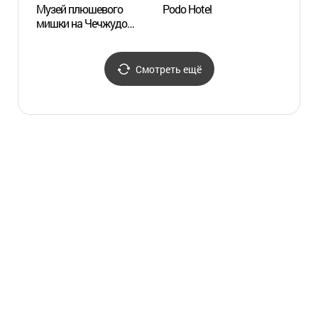
Музей плюшевого
Podo Hotel
Дендр
мишки на Чечжудо
Хилл"
(제주테지움)
(카멜
Смотреть ещё