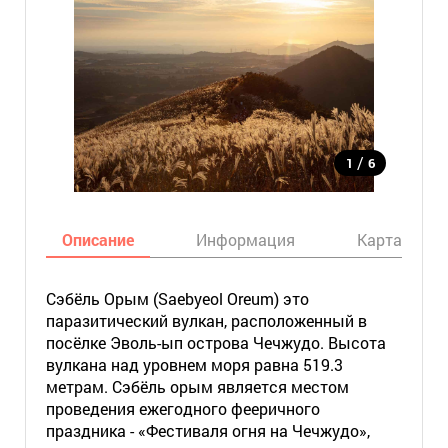
/
1
6
Описание
Информация
Карта
Сэбёль Орым (Saebyeol Oreum) это
паразитический вулкан, расположенный в
посёлке Эволь-ып острова Чечжудо. Высота
вулкана над уровнем моря равна 519.3
метрам. Сэбёль орым является местом
проведения ежегодного фееричного
праздника - «Фестиваля огня на Чечжудо»,