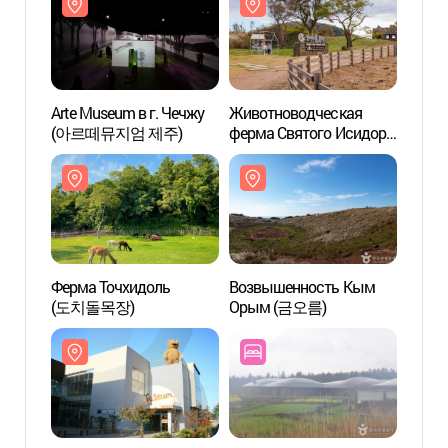
Arte Museum в г. Чечжу
Животноводческая
Ферма
(아르떼뮤지엄 제주)
ферма Святого Исидора
(도치
(성이시돌목장)
Ферма Точхидоль
Возвышенность Кым
Музе
(도치돌목장)
Орым (금오름)
мишки
(제주