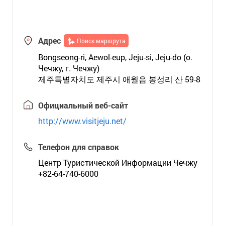
Адрес
Поиск маршрута
Bongseong-ri, Aewol-eup, Jeju-si, Jeju-do (о.
Чечжу, г. Чечжу)
제주특별자치도 제주시 애월읍 봉성리 산 59-8
Официальный веб-сайт
http://www.visitjeju.net/
Телефон для справок
Центр Туристической Информации Чечжу
+82-64-740-6000