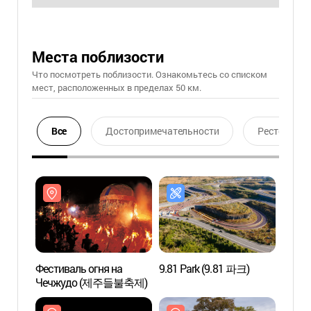
Места поблизости
Что посмотреть поблизости. Ознакомьтесь со списком
мест, расположенных в пределах 50 км.
Все
Достопримечательности
Ресторан
Фестиваль огня на
9.81 Park (9.81 파크)
Arte 
Чечжудо (제주들불축제)
(아르