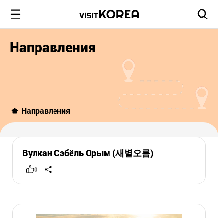
Направления
Направления
Вулкан Сэбёль Орым (새별오름)
0