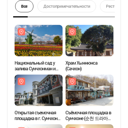
Все
Достопримечательности
Ресторан
Национальный сад у
Храм Хыннюнса
Нацио
залива Сунчхонман и
(Сачхон)
залив
водно-болотные угодья
водно
залива Сунчхон
залив
(순천만국가정원&
(순천
순천만습지)
순천만
Открытая съемочная
Съёмочная площадка в
Откры
площадка в г. Сунчхон
Сунчхоне (순천 드라마
площа
(순천 오픈 세트장)
촬영장)
(순천