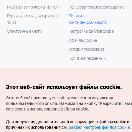
Мобильное приложение НОТК
Пользовательское соглашение
Горячая линия для туристов
Политика
1330
конфиденциальности
Электронные книги
Настройка файлов cookie
О файлах Cookie
Условия геосервиса
Политика геоданных
Этот веб-сайт использует файлы coockie.
Этот веб-сайт использует файлы cookie для улучшения
пользовательского опыта.
Нажимая на кнопку "Разрешить", вы 
согласие на использование файлов cookie.
(с) Национальная организация туризма Кореи Все
права защищены
Для получения дополнительной информации о файлах cookie и
Для извещения об ошибках и проблемах, связанных с
причинах их использования см.
раздел настроек файлов cookie
.
работой веб-сайта, направляйте ваши запросы на