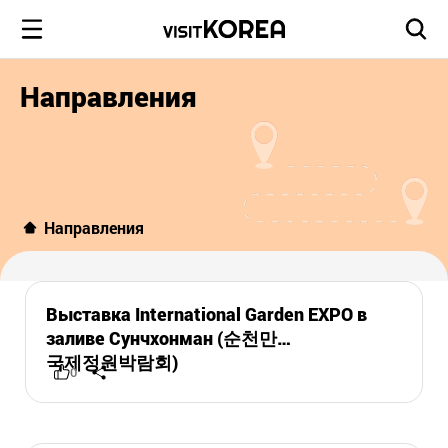
Направления
Направления
Выставка International Garden EXPO в
заливе Сунчхонман (순천만
국제정원박람회)
0