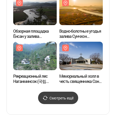
Обзорная площадка
Водно-болотные угодья
Обзор
Ёнсан у залива
залива Сунчхон
Ёнсан
Сунчхонман (순천만
(순천만습지 (구,
Сунч
용산전망대(S자 물길))
순천만자연생태공원))
용산전
Рекреационный лес
Мемориальный холл в
Рекре
Наганминсок (국립
честь священника Сон
Нага
낙안민속 자연휴양림)
Ян Вон (손양원목사
낙안민
순교기념관)
Смотреть ещё