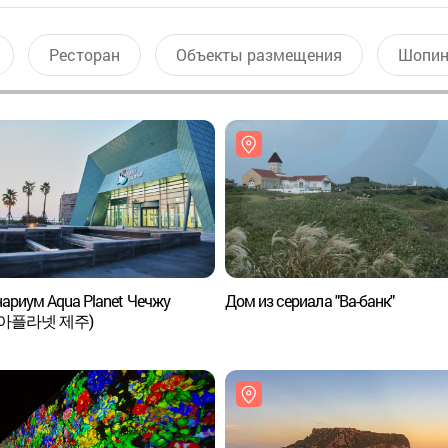
Ресторан
Объекты размещения
Шопин
ариум Aqua Planet Чечжу
Дом из сериала "Ва-банк"
아플라넷 제주)