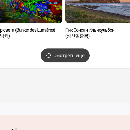
р света (Bunker des Lumières)
Пик Сонсан Ильчхульбон
 벙커)
(성산일출봉)
Смотреть ещё
Полезные ссылки