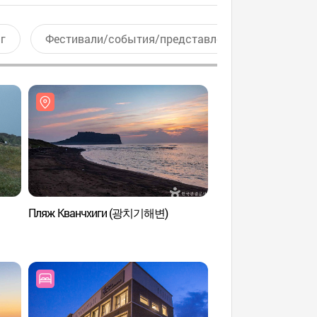
г
Фестивали/события/представления
Актив
Пляж Кванчхиги (광치기해변)
Побережье Синъян
섭지해수욕장)