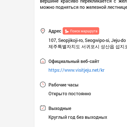
вершине красиво перекликается с же
можно подняться по железной лестниц
Адрес
Поиск маршрута
107, Seopjikoji-ro, Seogwipo-si, Jeju-d
제주특별자치도 서귀포시 성산읍 섭지코
Официальный веб-сайт
https://www.visitjeju.net/kr
Рабочие часы
Открыто постоянно
Выходные
Круглый год без выходных