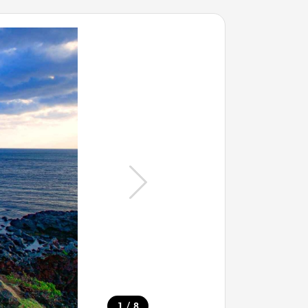
/
1
8