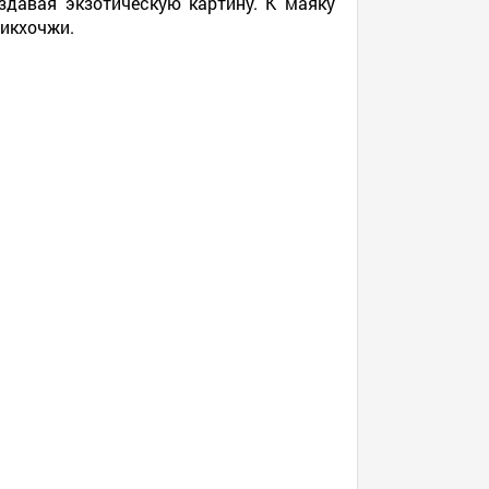
давая экзотическую картину. К маяку
чикхочжи.