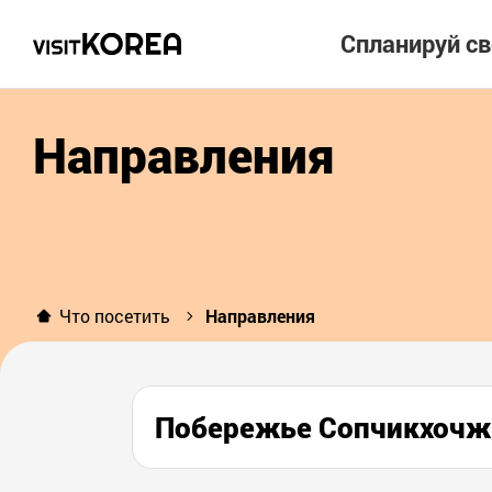
Спланируй с
Направления
Что посетить
Направления
Побережье Сопчикхоч