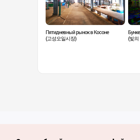
Пятидневный рынок в Косоне
Бунке
(고성오일시장)
(빛의