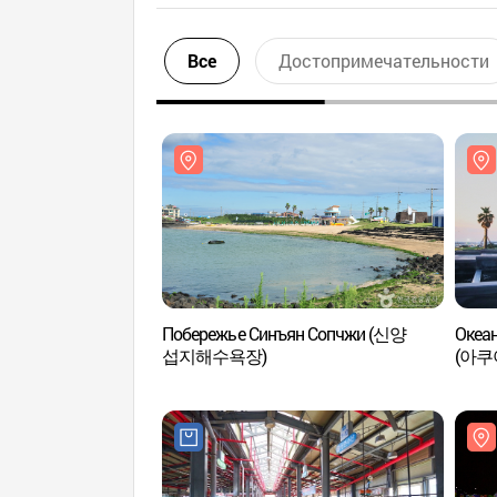
Все
Достопримечательности
Побережье Синъян Сопчжи (신양
Океан
섭지해수욕장)
(아쿠