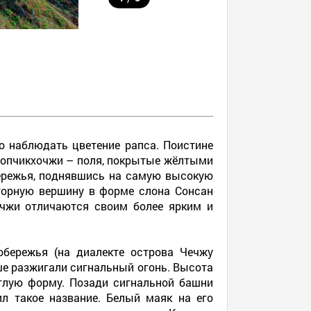
но наблюдать цветение рапса. Поистине
Сопчикхочжи – поля, покрытые жёлтыми
бережья, поднявшись на самую высокую
горную вершину в форме слона Сонсан
очжи отличаются своим более ярким и
обережья (на диалекте острова Чечжу
ше разжигали сигнальный огонь. Высота
углую форму. Позади сигнальной башни
л такое название. Белый маяк на его