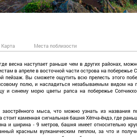
Карта
Места поблизости
где весна наступает раньше чем в других районах, мож
стам в апреле в восточной части острова на побережье 
ой пейзаж. Вы сможете ощутить всю прелесть этого по
апсовому полю, и насладиться незабываемым видом на 
нцу и синему морю цветы рапса на побережье Сопчикх
заострённого мыса, что можно узнать из названия п
а стоит каменная сигнальная башня Хёпча-ёндэ, где рань
ина и ширина - 9 метров, башня имеет относительно кр
нный красным вулканическим пеплом, за что и получи