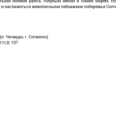
лтыми полями рапса, голубым небом и синим морем, соз
е и наслажиться живописными пейзажами побережья Соп
o (о. Чечжудо, г. Согвипхо)
지로 107