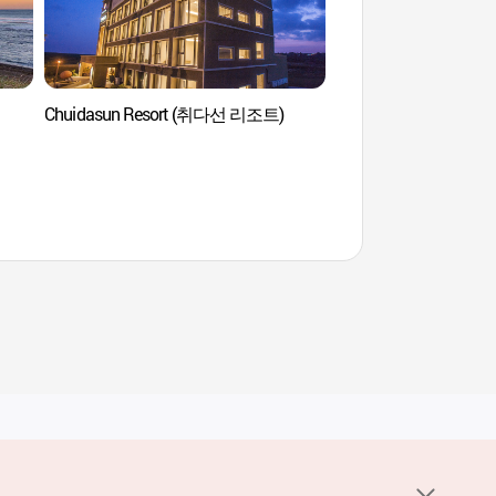
Chuidasun Resort (취다선 리조트)
Бункер света (Bunker
(빛의 벙커)
Услуги