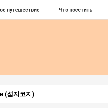
вое путешествие
Что посетить
жи (섭지코지)