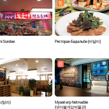
ni Sundae
Ресторан Бадальби (바달비)
a (탐라)
Музей игр Netmarble
(넷마블게임박물관)