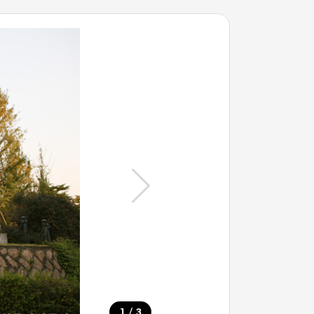
/
1
3