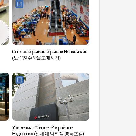
Оптовый рыбный рынок Норянчжин
Природно-экологич
(노량진수산물도매시장)
Сэткан (여의도샛
Универмаг "Синсеге" в районе
Музей восковых фиг
Ёндынпхо (신세계 백화점-영등포점)
Museum" (63왁스뮤