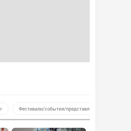
г
Фестивали/события/представления
Актив