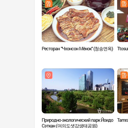
Ресторан "Чхонсон Мёнок" (청송면옥)
Ttosu
Природно-экологический парк Йоидо
Tamr
Сэткан (여의도샛강생태공원)