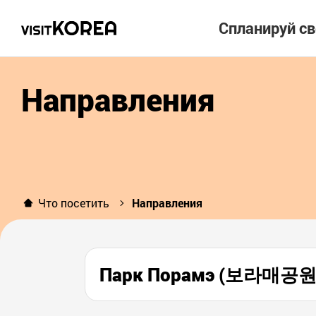
Спланируй с
Направления
Что посетить
Направления
Парк Порамэ (보라매공원