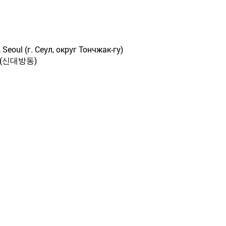
, Seoul (г. Сеул, округ Тончжак-гу)
(신대방동)