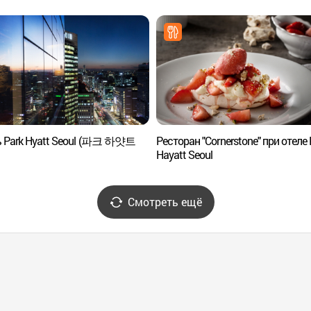
ь Park Hyatt Seoul (파크 하얏트
Ресторан "Cornerstone" при отеле 
Hayatt Seoul
Смотреть ещё