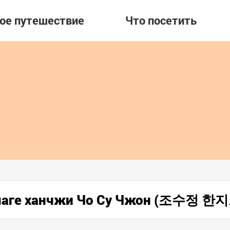
вое путешествие
Что посетить
бумаге ханчжи Чо Су Чжон (조수정