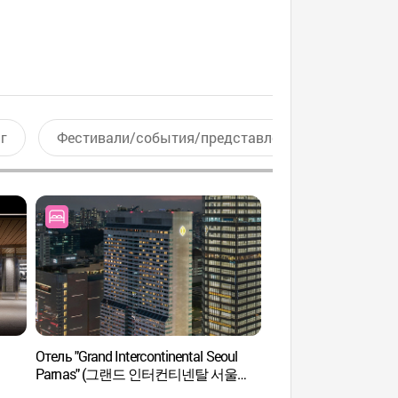
г
Фестивали/события/представления
Актив
Отель "Grand Intercontinental Seoul
Фитнес и спа-центр 
Parnas" (그랜드 인터컨티넨탈 서울
(파크클럽(Park Club))
파르나스)