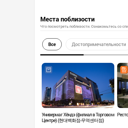
Места поблизости
Что посмотреть поблизости. Ознакомьтесь со спи
Все
Достопримечательности
Универмаг Хёндэ (филиал в Торговом
Ресто
Центре) (현대백화점-무역센터점)