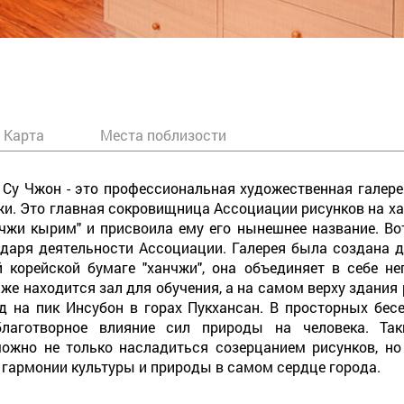
Карта
Места поблизости
 Су Чжон - это профессиональная художественная галере
жи. Это главная сокровищница Ассоциации рисунков на ха
чжи кырим" и присвоила ему его нынешнее название. Во
одаря деятельности Ассоциации. Галерея была создана д
 корейской бумаге "ханчжи", она объединяет в себе н
е находится зал для обучения, а на самом верху здания 
д на пик Инсубон в горах Пукхансан. В просторных бес
благотворное влияние сил природы на человека. Та
ожно не только насладиться созерцанием рисунков, но
армонии культуры и природы в самом сердце города.