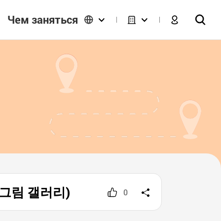
Чем заняться
 한지그림 갤러리)
0