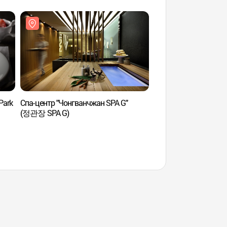
Park
Спа-центр "Чонгванчжан SPA G"
Библиотека Starfield 
(정관장 SPA G)
(별마당도서관)