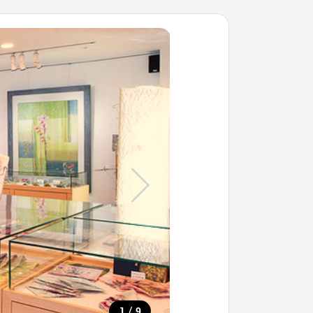
/
1
9