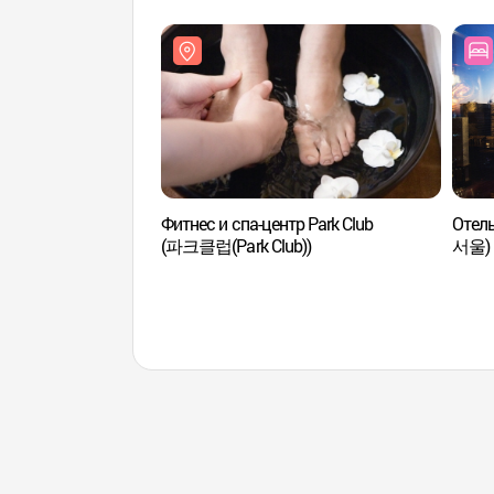
Фитнес и спа-центр Park Club
Отел
(파크클럽(Park Club))
서울)