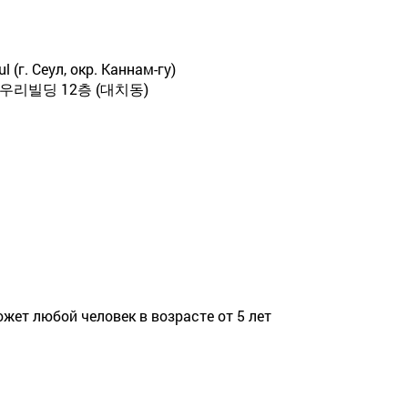
ul (г. Сеул, окр. Каннам-гу)
우리빌딩 12층 (대치동)
жет любой человек в возрасте от 5 лет