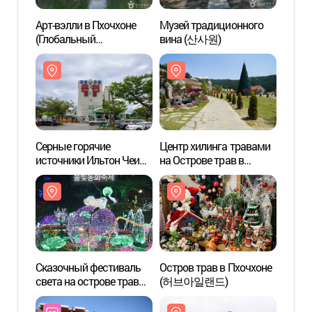
Арт-вэлли в Пхочхоне
Музей традиционного
Арт-в
(Глобальный
вина (산사원)
(Глоб
геологический парк
геоло
ЮНЕСКО Хантханган)
ЮНЕСК
(포천아트밸리(한탄강
(포천
유네스코 세계지질공원))
유네스
Серные горячие
Центр хилинга травами
Серны
источники Ильтон Чеиль
на Острове трав в
источ
(일동제일유황온천)
Пхочхоне (허브아일랜드
(일동
허브힐링센터)
Сказочный фестиваль
Остров трав в Пхочхоне
Остро
света на острове трав
(허브아일랜드)
(허브
Herb Island (허브아일랜드
불빛동화축제)