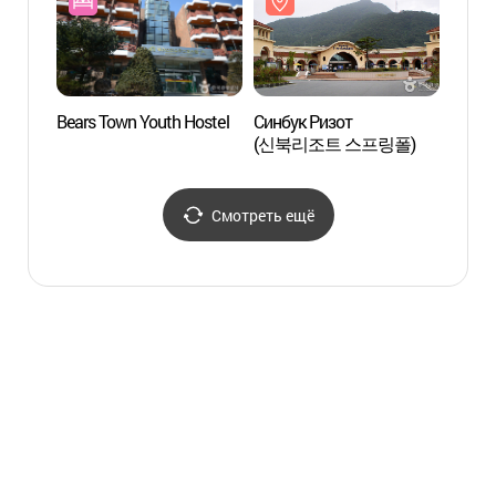
Bears Town Youth Hostel
Синбук Ризот
Ботан
(신북리조트 스프링폴)
Пхён
Смотреть ещё