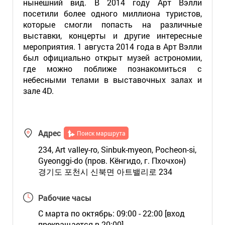
нынешний вид. В 2014 году Арт Вэлли
посетили более одного миллиона туристов,
которые смогли попасть на различные
выставки, концерты и другие интересные
мероприятия. 1 августа 2014 года в Арт Вэлли
был официально открыт музей астрономии,
где можно поближе познакомиться с
небесными телами в выставочных залах и
зале 4D.
Адрес
Поиск маршрута
234, Art valley-ro, Sinbuk-myeon, Pocheon-si,
Gyeonggi-do (пров. Кёнгидо, г. Пхочхон)
경기도 포천시 신북면 아트밸리로 234
Рабочие часы
С марта по октябрь: 09:00 - 22:00 [вход
прекращается в 20:00]