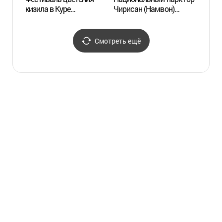
кизила в Куре
Чирисан (Намвон)
дерев
(구례산수유꽃축제)
(지리산국립공원(남원))
Сомч
기차마
Смотреть ещё