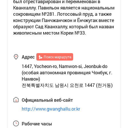
был отреставрирован и переименован в
Кванхаллу. Павильон является национальным
сокровищем №281. Лотосовый пруд, а также
конструкции Панчжанчжон и Ёнчжугак вместе
образуют Сад Кванхаллу, который был назван
живописным местом Кореи №33.
Адрес
Поиск маршрута
1447, Yocheon-ro, Namwon-si, Jeonbuk-do
(особая автономная провинция Чонбук, г.
Намвон)
전북특별자치도 남원시 요천로 1447 (천거동)
Официальный веб-сайт
http://www.gwanghallu.or.kr
Рабочие часы