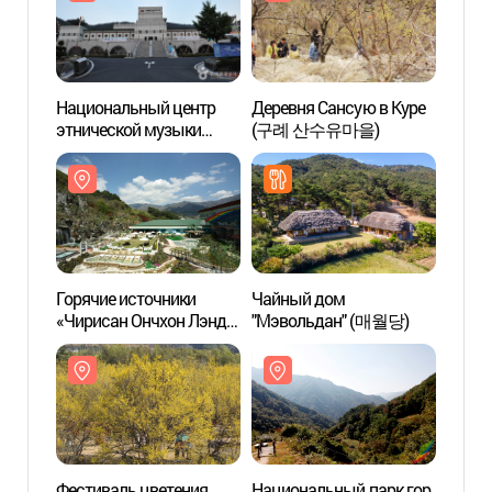
Национальный центр
Деревня Сансую в Куре
Дерев
этнической музыки
(구례 산수유마을)
(구례
(국립민속국악원)
Горячие источники
Чайный дом
Нацио
«Чирисан Ончхон Лэнд»
"Мэвольдан" (매월당)
Чирис
(지리산온천랜드)
(지리
Фестиваль цветения
Национальный парк гор
Желе