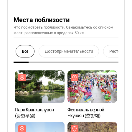
Места поблизости
Что посмотреть поблизости. Ознакомьтесь со списком
мест, расположенных в пределах 50 км.
Все
Достопримечательности
Ресторан
Парк Кванхаллувон
Фестиваль верной
Парк 
(광한루원)
Чхунхян (춘향제)
(광한