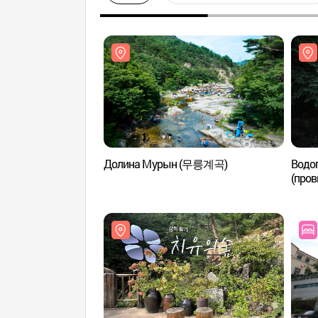
Долина Мурын (무릉계곡)
Водоп
(про
용추폭