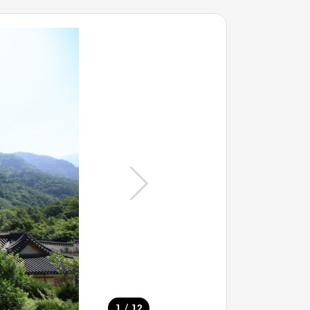
/
1
12