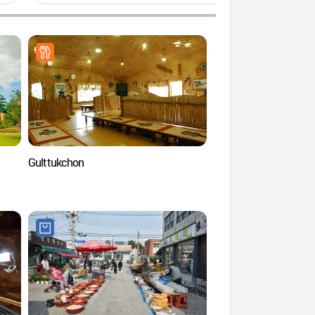
Gulttukchon
Долина Мурын (