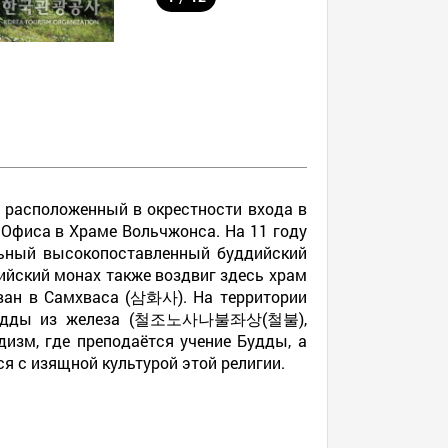
, расположенный в окрестности входа в
 Офиса в Храме Вольчжонса. На 11 году
льный высокопоставленный буддийский
ийский монах также воздвиг здесь храм
ван в Самхваса (삼화사). На территории
уя Будды из железа (철조노사나불좌상(철불),
изм, где преподаётся учение Будды, а
я с изящной культурой этой религии.