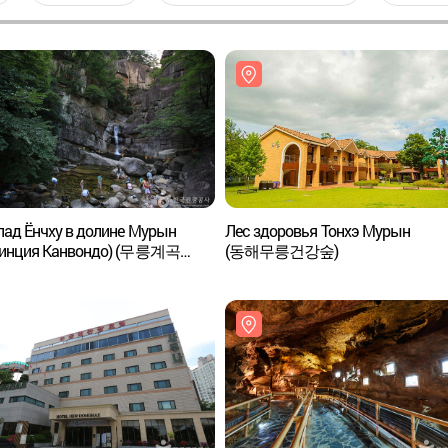
ад Ёнчху в долине Мурын
Лес здоровья Тонхэ Мурын
винция Канвондо) (무릉계곡
(동해무릉건강숲)
포(강원))