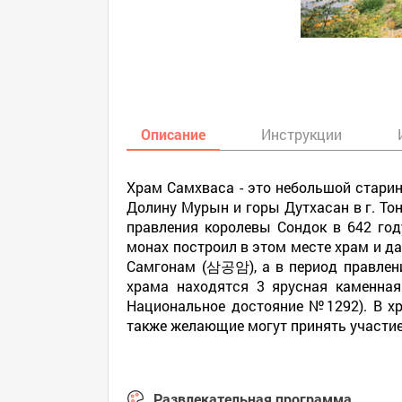
Описание
Инструкции
Храм Самхваса - это небольшой старин
Долину Мурын и горы Дутхасан в г. То
правления королевы Сондок в 642 го
монах построил в этом месте храм и д
Самгонам (삼공암), а в период правлен
храма находятся 3 ярусная каменн
Национальное достояние №1292). В хр
также желающие могут принять участие 
Развлекательная программа