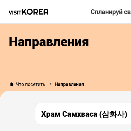
Спланируй с
Направления
Что посетить
Направления
Храм Самхваса (삼화사)