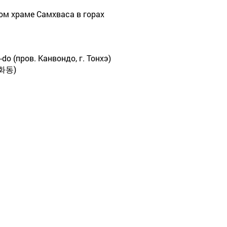
м храме Самхваса в горах
do (пров. Канвондо, г. Тонхэ)
화동)