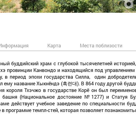
Информация
Карта
Места поблизости
ный буддийский храм с глубокой тысячелетней историей
нхэ провинции Канвондо и находящийся под управлением
ду, в период эпохи государства Силла, один добродете
ал ему название Хыкнёндэ (흑련대). В 864 году другой будд
ия короля Тхэчжо в государстве Корё он был переимено
ая башня (Национальное достояние №1277) и Стат
аме действует учебное заведение по специальности будд
в программе темпл-стей, которая позволяет познакомитьс