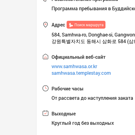
Программа пребывания в Буддийско
Адрес
Поиск маршрута
584, Samhwa-ro, Donghae-si, Gangwon-
강원특별자치도 동해시 삼화로 584 (삼
Официальный веб-сайт
www.samhwasa.or.kr
samhwasa.templestay.com
Рабочие часы
От рассвета до наступления заката
Выходные
Круглый год без выходных