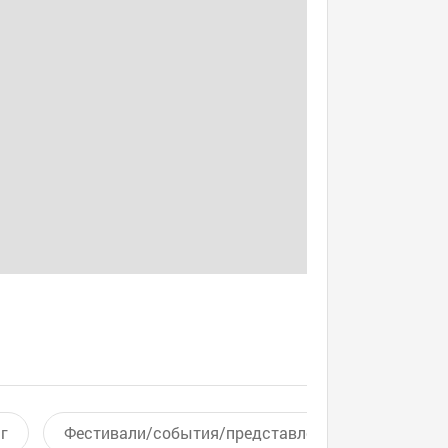
г
Фестивали/события/представления
Актив