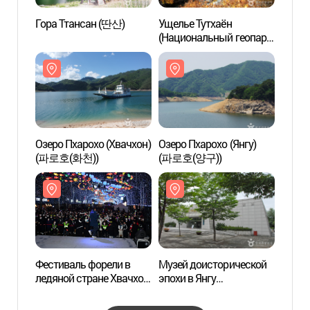
Гора Ттансан (딴산)
Ущелье Тутхаён
Гора 
(Национальный геопарк
региона Канвон) (두타연
(강원평화지역
국가지질공원))
Озеро Пхарохо (Хвачхон)
Озеро Пхарохо (Янгу)
Озеро
(파로호(화천))
(파로호(양구))
(파로호
Фестиваль форели в
Музей доисторической
Музей
ледяной стране Хвачхон
эпохи в Янгу
эпохи
(얼음나라
(양구선사박물관)
(양구
화천산천어축제)