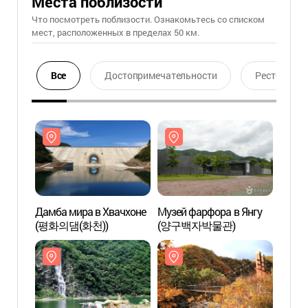
Места поблизости
Что посмотреть поблизости. Ознакомьтесь со списком
мест, расположенных в пределах 50 км.
Все
Достопримечательности
Ресторан
Дамба мира в Хвачхоне
Музей фарфора в Янгу
Дамба
(평화의댐(화천))
(양구백자박물관)
(평화