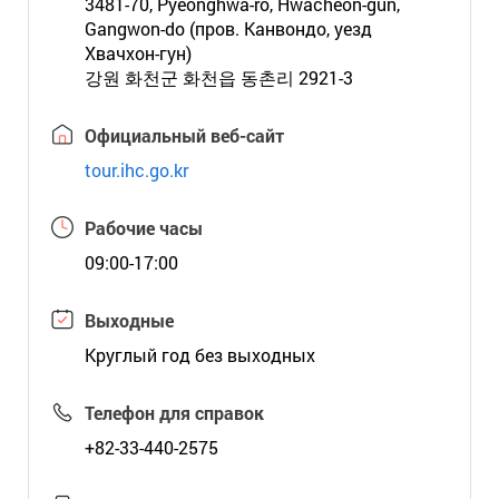
3481-70, Pyeonghwa-ro, Hwacheon-gun,
Gangwon-do (пров. Канвондо, уезд
Хвачхон-гун)
강원 화천군 화천읍 동촌리 2921-3
Официальный веб-сайт
tour.ihc.go.kr
Рабочие часы
09:00-17:00
Выходные
Круглый год без выходных
Телефон для справок
+82-33-440-2575