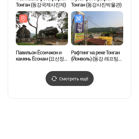
Тонган (동강국제사진제)
Тонган (동강사진박물관)
Павильон Ёсончжон и
Рафтинг на реке Тонган
Павил
камень Ёсонам (요선정·
(Йонволь) (동강 래프팅
Кван
요선암)
(영월))
관풍헌
Смотреть ещё