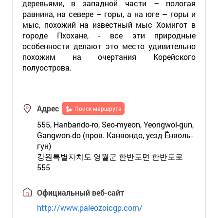
деревьями, в западной части – пологая
равнина, на севере – горы, а на юге – горы и
мыс, похожий на известный мыс Хомигот в
городе Пхохане, - все эти природные
особенности делают это место удивительно
похожим на очертания Корейского
полуострова.
Адрес
Поиск маршрута
555, Hanbando-ro, Seo-myeon, Yeongwol-gun,
Gangwon-do (пров. Канвондо, уезд Ёнволь-
гун)
강원특별자치도 영월군 한반도면 한반도로
555
Официальный веб-сайт
http://www.paleozoicgp.com/