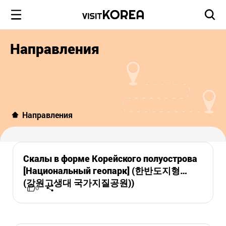
Направления
Направления
Скалы в форме Корейского полуострова
[Национальный геопарк] (한반도지형
(강원고생대 국가지질공원))
0