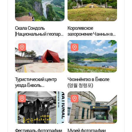
Скала Сондоль
Королевское
Скала
[Национальный геопарк]
захоронение Чаннын в
[Наци
(선돌 (강원고생대
Ёнволе (Танчжон)
(선돌
국가지질공원))
[Всемирное наследие
국가지
ЮНЕСКО] (영월 장릉
(단종) [유네스코
세계문화유산])
Туристический центр
Чхоннёнпхо в Ёнволе
Турис
уезда Ёнволь
(영월 청령포)
уезда
(영월관광센터)
(영월
Фестиваль фотографии
Музей фотографии
Музей