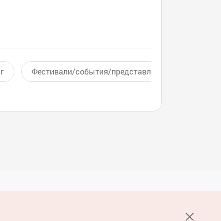
г
Фестивали/события/представления
Актив
Услуги