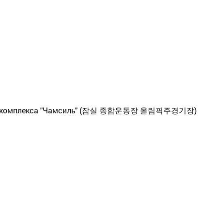
ого комплекса "Чамсиль" (잠실 종합운동장 올림픽주경기장)