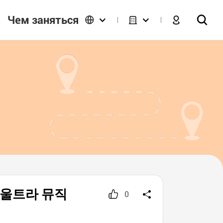
Чем заняться
a" (울트라 뮤직
0