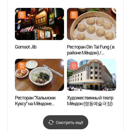
Мёнд
Gomsot Jib
Ресторан Din Tai Fung ( в
Сеуль
районе Мёндон) /
турис
(딘타이펑코리아
(서
(명동중앙점))
터)
Ресторан "Хальмони
Художественный театр
Корей
Куксу" на Мёндоне
Мёндон (명동예술극장)
филат
(명동할머니국수(본점))
музе
우표문
Смотреть ещё