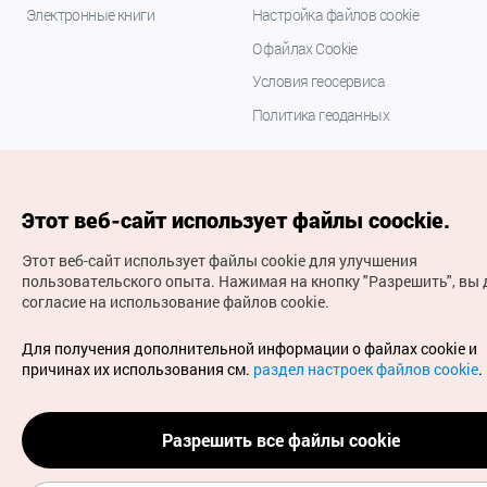
Электронные книги
Настройка файлов cookie
О файлах Cookie
Условия геосервиса
Политика геоданных
Этот веб-сайт использует файлы coockie.
Этот веб-сайт использует файлы cookie для улучшения
пользовательского опыта.
Нажимая на кнопку "Разрешить", вы 
согласие на использование файлов cookie.
(с) Национальная организация туризма Кореи Все
права защищены
Для получения дополнительной информации о файлах cookie и
Для извещения об ошибках и проблемах, связанных с
причинах их использования см.
раздел настроек файлов cookie
.
работой веб-сайта, направляйте ваши запросы на
официальный адрес электронной почты
russian@knto.or.kr
Разрешить все файлы cookie