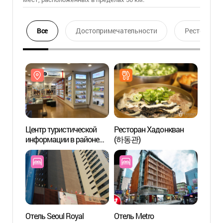
Все
Достопримечательности
Ресторан
Центр туристической
Ресторан Хадонкван
Центр
информации в районе
(하동관)
инфор
Мёндон
Мёнд
(명동관광정보센터)
(명동
Отель Seoul Royal
Отель Metro
Театр