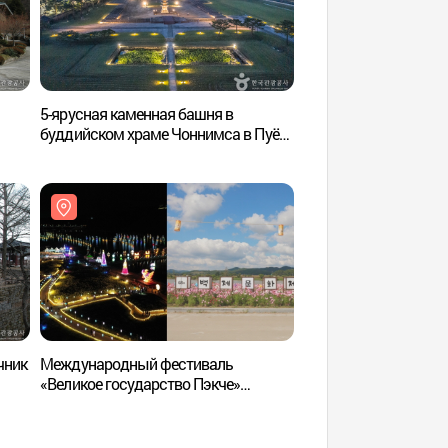
5-ярусная каменная башня в
Скала Накхваам (
буддийском храме Чоннимса в Пуё
[Всемирное наследние ЮНЕСКО]
(부여 정림사지 오층석탑 [유네스코
세계유산])
чник
Международный фестиваль
Государственный м
«Великое государство Пэкче»
(국립부여박물관)
(백제문화제)