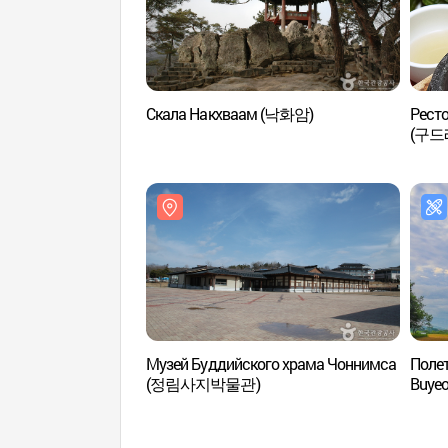
Скала Накхваам (낙화암)
Ресто
(구드
Музей Буддийского храма Чоннимса
Полет
(정림사지박물관)
Buye