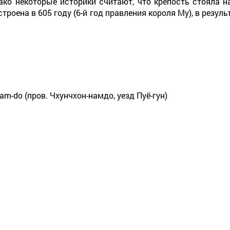
ко некоторые историки считают, что крепость стояла на
троена в 605 году (6-й год правления короля Му), в резул
nam-do (пров. Чхунчхон-намдо, уезд Пуё-гун)