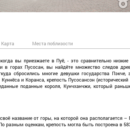
Карта
Места поблизости
 когда вы приезжаете в Пуё, - это сравнительно низки
и в горах Пусосан, вы найдёте множество следов древ
откуда сбросились многие девушки государства Пэкче,
 Куннёса и Коранса, крепость Пусосансон (исторический
еданные поданные короля, Кунчханчжи, который раньше
своё название от горы, на которой она располагается –
. По разным оценкам, крепость могла быть построена в 583