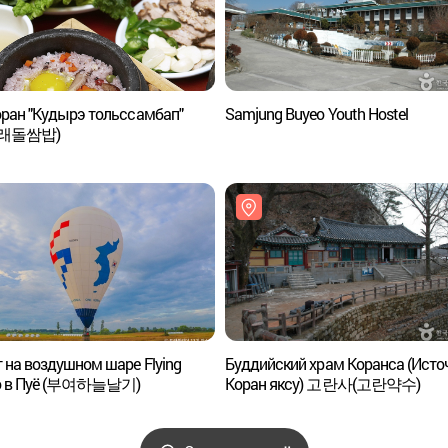
ран "Кудырэ тольссамбап"
Samjung Buyeo Youth Hostel
래돌쌈밥)
 на воздушном шаре Flying
Буддийский храм Коранса (Исто
o в Пуё (부여하늘날기)
Коран яксу) 고란사(고란약수)