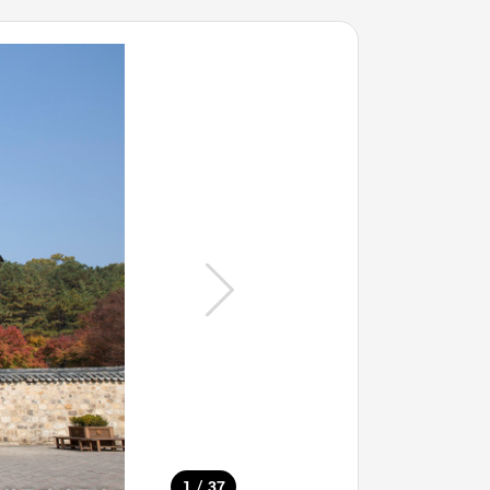
/
1
37