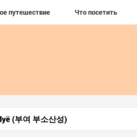
вое путешествие
Что посетить
в Пуё (부여 부소산성)