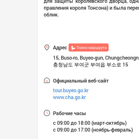
для защиты королевского дворца, одна
правления короля Тонсона) и была перес
облик.
Адрес
Поиск маршрута
15, Buso-ro, Buyeo-gun, Chungcheong
충청남도 부여군 부여읍 부소로 15
Официальный веб-сайт
tour.buyeo.go.kr
www.cha.go.kr
Рабочие часы
с 09:00 до 18:00 (март-октябрь)
с 09:00 до 17:00 (ноябрь-февраль)