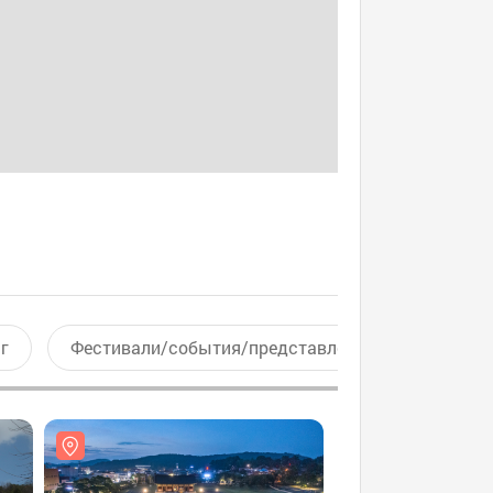
г
Фестивали/события/представления
Актив