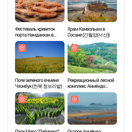
Фестиваль креветок
Храм Канвольам в
Храм 
порта Намданхан в
Сосане (간월암(서산))
Соса
Хонсоне
(홍성남당항대하축제)
Поле зеленого ячменя
Рекреационный лесной
Рекре
Чхонбук (천북 청보리밭)
комплекс Анмёндо
компл
(안면도자연휴양림)
(안면
Парк Миро "Лабиринт"
Остров Анмёндо
Остро