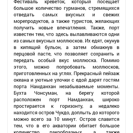
Фестиваль креветок, который посещает
большое количество гурманов, стремящихся
отведать самых вкусных и свежих
морепродуктов, а также туристов, желающих
получить новые впечатления. Также, порт
известен тем, что здесь вылавливаются одни
из самых вкусных моллюсков. Их едят, окунув
в кипящий бульон, а затем обмакнув в
перцовой пасте, что позволяет сохранить и
передать особый вкус моллюска. Помимо
этого, можно попробовать моллюсков,
приготовленных на углях. Прекрасный пейзаж
океана и уютные улочки с едой дарят гостям
порта Намданхан незабываемые моменты.
Бухта Чонсуман, на берегу которой
расположен порт Намданхан, широко
простирается к горизонту, а недалеко
находится остров Чукдо, доплыть до которого
можно всего за 10 минут. Остров славится
тем, что в его акватории обитает большое
количество ракообразных, а также