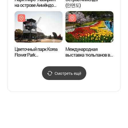
на острове Анмёндо
(안면도)
(안면
(안면도 미로공원 )
Цветочный парк Korea
Международная
Пляж 
Flower Park
выставка тюльпанов в
(꽃지
(코리아플라워파크)
Тхэане (태안
세계튤립꽃박람회)
Смотреть ещё