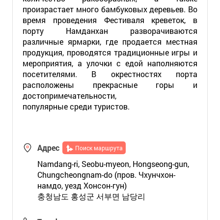
произрастает много бамбуковых деревьев. Во
время проведения Фестиваля креветок, в
порту Намданхан разворачиваются
различные ярмарки, где продается местная
продукция, проводятся традиционные игры и
мероприятия, а улочки с едой наполняются
посетителями. В окрестностях порта
расположены прекрасные горы и
достопримечательности,
популярные среди туристов.
Адрес
Поиск маршрута
Namdang-ri, Seobu-myeon, Hongseong-gun,
Chungcheongnam-do (пров. Чхунчхон-
намдо, уезд Хонсон-гун)
충청남도 홍성군 서부면 남당리