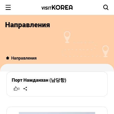
Направления
Направления
Порт Намданхан (남당항)
0