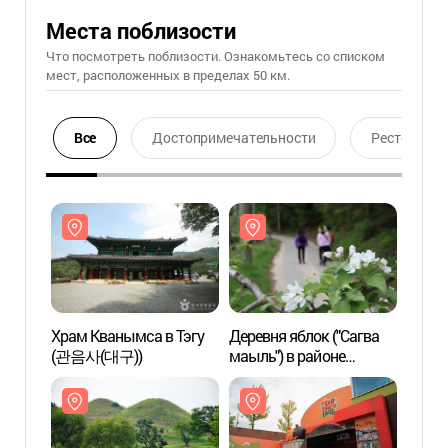
Места поблизости
Что посмотреть поблизости. Ознакомьтесь со списком
мест, расположенных в пределах 50 км.
Все
Достопримечательности
Ресторан
Храм Кванымса в Тэгу
Деревня яблок ("Сагва
Храм 
(관음사(대구))
маыль") в районе
(관음사
Пхёнгван-дон (평광동
사과마을)