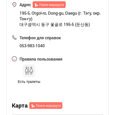
Адрес
Поиск маршрута
195-5, Otgol-ro, Dong-gu, Daegu (г. Тэгу, окр.
Тон-гу)
대구광역시 동구 옻골로 195-5 (둔산동)
Телефон для справок
053-983-1040
Правила пользования
Есть туалеты
Карта
Поиск маршрута