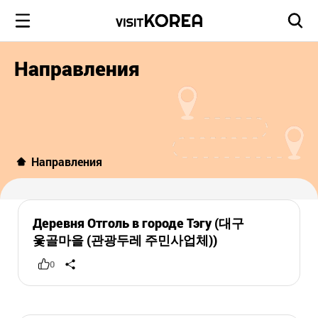
Направления
Направления
Деревня Отголь в городе Тэгу (대구
옻골마을 (관광두레 주민사업체))
0