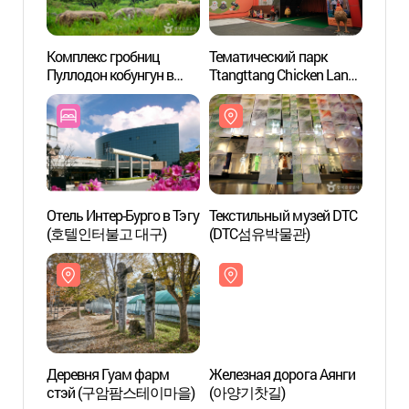
Комплекс гробниц
Тематический парк
Компл
Пуллодон кобунгун в
Ttangttang Chicken Land
Пулло
Тэгу (대구 불로동 고분군)
(치킨체험 테마파크
Тэгу
땅땅치킨랜드)
Отель Интер-Бурго в Тэгу
Текстильный музей DTC
Текст
(호텔인터불고 대구)
(DTC섬유박물관)
(DT
Деревня Гуам фарм
Железная дорога Аянги
Желез
стэй (구암팜스테이마을)
(아양기찻길)
(아양