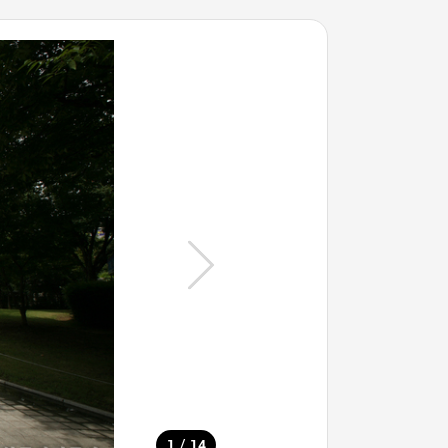
/
1
14