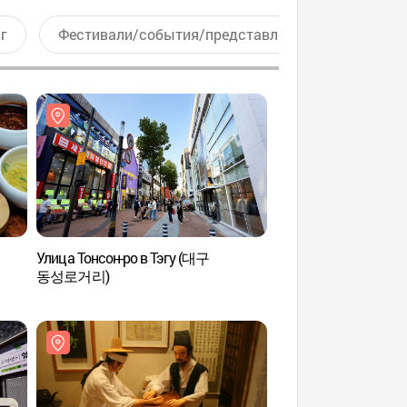
г
Фестивали/события/представления
Актив
Улица Тонсон-ро в Тэгу (대구
Музей современной 
동성로거리)
(대구근대역사관)