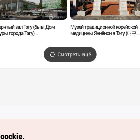
рнтый зал Тэгу (быв. Дом
Музей традиционной корейской
уры города Тэгу)
медицины Яннёнси в Тэгу (대구
콘서트하우스 (구.대구시민회관))
약령시 한의약박물관)
Смотреть ещё
Полезные ссылки
oockie.