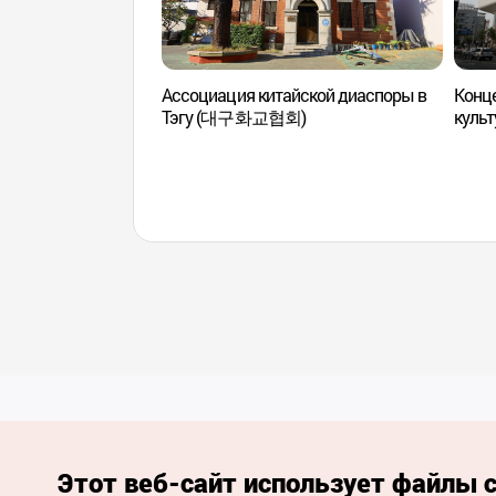
Ассоциация китайской диаспоры в
Конце
Тэгу (대구화교협회)
культ
(대구
Этот веб-сайт использует файлы c