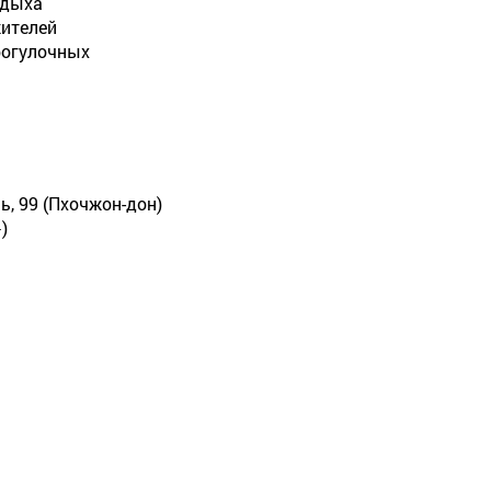
тдыха
жителей
рогулочных
ль, 99 (Пхочжон-дон)
)