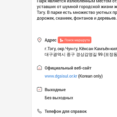
Парк является излюбленным местом о
уставших от шумной городской жизни 
Тэгу. В парке есть множество уютных п
дорожек, скамеек, фонтанов и деревьев.
Адрес
Поиск маршрута
г.Тэгу, окр.Чун-гу, Кёнсан Камъён-ки
대구광역시 중구 경상감영길 99 (포정동
Официальный веб-сайт
www.dgsisul.or.kr
(Korean only)
Выходные
Без выходных
Телефон для справок