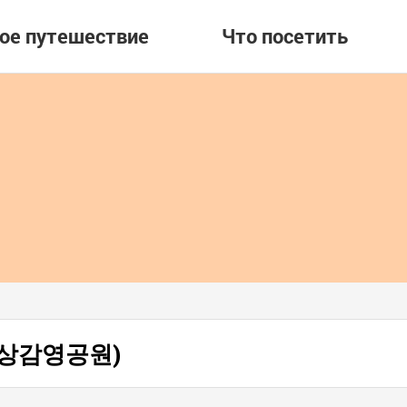
вое путешествие
Что посетить
 (경상감영공원)