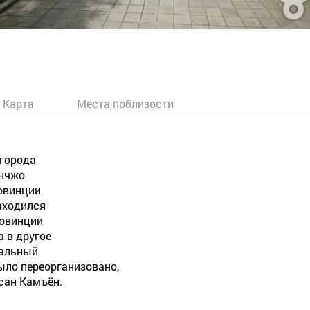
Карта
Места поблизости
 города
ончжо
овинции
находился
ровинции
а в другое
ральный
было переорганизовано,
сан Камъён.