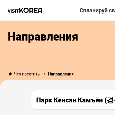
Спланируй с
Направления
Что посетить
Направления
Парк Кёнсан Камъён