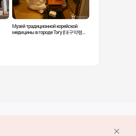
Музей традиционной корейской
Музей традиционно
медицины в городе Тэгу (대구약령시
медицины Яннёнси 
한의약박물관)
약령시 한의약박물관
Услуги