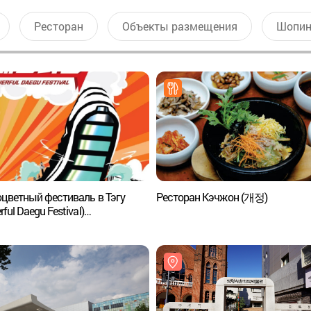
Ресторан
Объекты размещения
Шопин
цветный фестиваль в Тэгу
Ресторан Кэчжон (개정)
ful Daegu Festival)
워풀대구페스티벌)