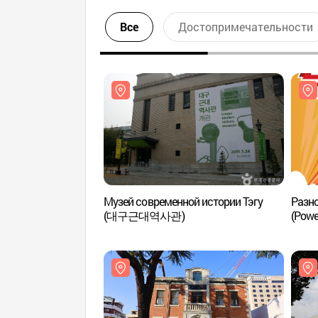
Все
Достопримечательности
Музей современной истории Тэгу
Разно
(대구근대역사관)
(Power
(파