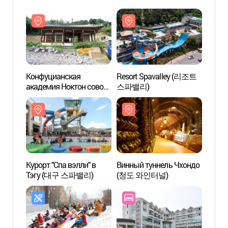
Конфуцианская
Resort Spavalley (리조트
Конф
академия Ноктон совон
스파밸리)
акаде
(녹동서원)
(녹동
Курорт "Спа вэлли" в
Винный туннель Чхондо
Курор
Тэгу (대구 스파밸리)
(청도 와인터널)
Т