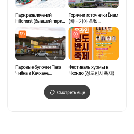
Парк развлечений
Горячие источники Ёнам
Худож
Hillcreast (бывший парк
(베니키아 호텔
г. Т
Хёрб хилз) (힐크레스트
청도용암온천)
눈썰매장 (구. 허브힐즈))
Паровые булочки Пака
Фестиваль хурмы в
Стади
Чиёна в Качхане,
Чхондо (청도반시축제)
(대구
главный филиал
(박지연의
가창옛날찐빵본점)
Смотреть ещё