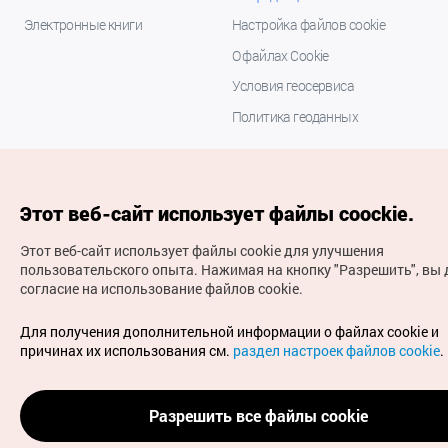
Электронные книги
Настройка файлов cookie
О файлах Cookie
Условия геосервиса
Политика геоданных
Этот веб-сайт использует файлы coockie.
Этот веб-сайт использует файлы cookie для улучшения
пользовательского опыта.
Нажимая на кнопку "Разрешить", вы 
согласие на использование файлов cookie.
(с) Национальная организация туризма Кореи Все
права защищены
Для получения дополнительной информации о файлах cookie и
Для извещения об ошибках и проблемах, связанных с
причинах их использования см.
раздел настроек файлов cookie
.
работой веб-сайта, направляйте ваши запросы на
официальный адрес электронной почты
russian@knto.or.kr
Разрешить все файлы cookie