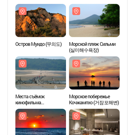
Остров Муидо (무의도)
Морской пляж Сильми
Остр
(실미해수욕장)
Места съёмок
Морское побережье
Места
кинофильма
Кочжампхо (거잠포해변)
кино
«Сильмидо»
«Сил