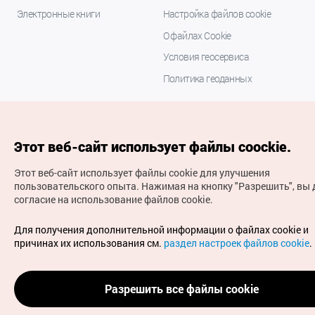
Электронные книги
Настройка файлов cookie
О файлах Cookie
Условия геосервиса
Политика геоданных
Этот веб-сайт использует файлы coockie.
Этот веб-сайт использует файлы cookie для улучшения
пользовательского опыта.
Нажимая на кнопку "Разрешить", вы 
согласие на использование файлов cookie.
(с) Национальная организация туризма Кореи Все
права защищены
Для получения дополнительной информации о файлах cookie и
Для извещения об ошибках и проблемах, связанных с
причинах их использования см.
раздел настроек файлов cookie
.
работой веб-сайта, направляйте ваши запросы на
официальный адрес электронной почты
russian@knto.or.kr
Разрешить все файлы cookie