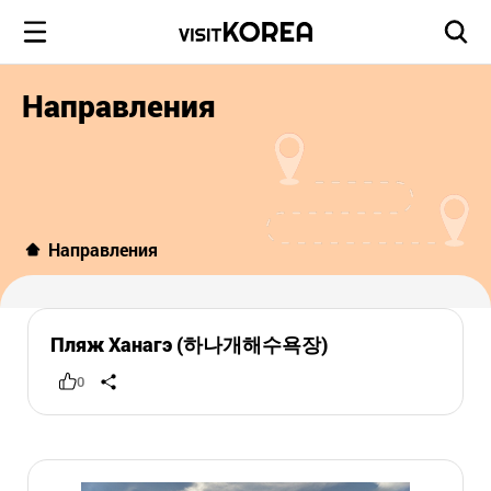
Направления
Направления
Пляж Ханагэ (하나개해수욕장)
0