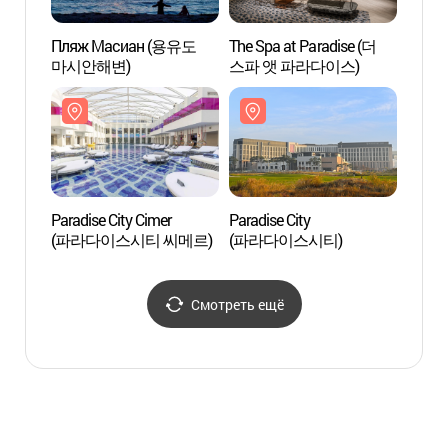
Пляж Масиан (용유도
The Spa at Paradise (더
Пляж
마시안해변)
스파 앳 파라다이스)
마시안
Paradise City Cimer
Paradise City
Paradi
(파라다이스시티 씨메르)
(파라다이스시티)
(파라
Смотреть ещё