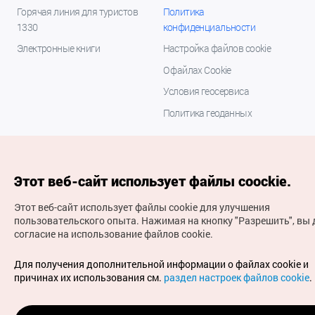
Горячая линия для туристов
Политика
1330
конфиденциальности
Электронные книги
Настройка файлов cookie
О файлах Cookie
Условия геосервиса
Политика геоданных
Этот веб-сайт использует файлы coockie.
Этот веб-сайт использует файлы cookie для улучшения
пользовательского опыта.
Нажимая на кнопку "Разрешить", вы 
согласие на использование файлов cookie.
(с) Национальная организация туризма Кореи Все
права защищены
Для получения дополнительной информации о файлах cookie и
Для извещения об ошибках и проблемах, связанных с
причинах их использования см.
раздел настроек файлов cookie
.
работой веб-сайта, направляйте ваши запросы на
официальный адрес электронной почты