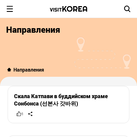
Направления
Направления
Скала Катпави в буддийском храме
Сонбонса (선본사 갓바위)
1