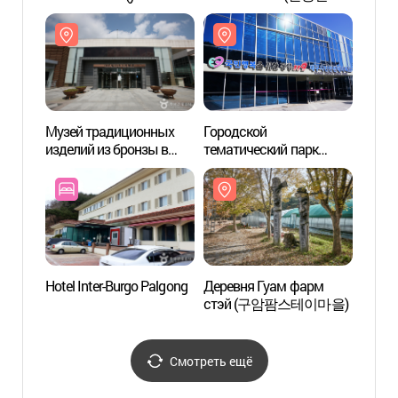
Катпави)
케이블카)
Катпа
(팔공산자연공원
(팔
(갓바위지구))
(갓바
Музей традиционных
Городской
Музей
изделий из бронзы в
тематический парк
издел
Тэгу (대구
безопасности в Тэгу
Тэгу
방짜유기박물관)
(대구시민안전테마파크)
방짜
Hotel Inter-Burgo Palgong
Деревня Гуам фарм
Дерев
стэй (구암팜스테이마을)
стэ
Смотреть ещё