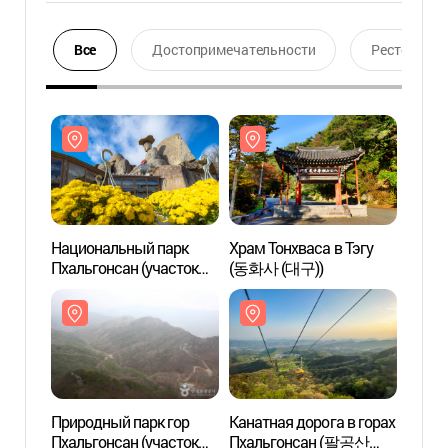
Все
Достопримечательности
Ресторан
Национальный парк
Храм Тонхваса в Тэгу
Нацио
Пхальгонсан (участок
(동화사 (대구))
Пхаль
Катпави)
Катпа
(팔공산국립공원
(팔
(갓바위지구))
(갓바
Природный парк гор
Канатная дорога в горах
Приро
Пхальгонсан (участок
Пхальгонсан (팔공산
Пхаль