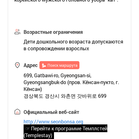
Возрастные ограничения
Дети дошкольного возраста допускаются
в сопровождении взрослых
Адрес
Поиск маршрута
699, Gatbawi-ro, Gyeongsan-si,
Gyeongsangbuk-do (пров. Кёнсан-пукто, г.
Кёнсан)
경상북도 경산시 와촌면 갓바위로 699
Официальный веб-сайт
http://www.seonbonsa.org
☞ Перейти к программе Темплстей
(Templestay)