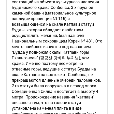
состоящий из объекта культурного наследия
Буддийского храма Сонбонса, 3-х ярусной
каменной башни (материальное культурное
наследие провинции № 115) и
возвышающейся на скале Катпави статуи
Будды, которая обладает свойством
осуществлять желания, был назначен
Национальным сокровищем Кореи № 431. Это
место наиболее известно под названием
"Будда у подножия скалы Катпави горы
Пхальгонсан" (팔공산 갓바위 부처님), чем
храма. Именно поэтому несмотря на
отвесные горы, ведущие к статуе Будды на
скале Катпави на востоке от Сонбонса, не
прекращаются длинные очереди паломников.
Эта статуя была сооружена в период эпохи
Объединённая Силла и достигает в высоту 4
метра. Происхождение названия "катпави"
связано с тем, что на голове статуи
установлена каменная плита в виде
корейского мужского головного убора "кат".