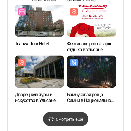
(울산
Teahwa Tour Hotel
Фестиваль роз в Парке
Река 
отдыха в Ульсане
(울산대공원 장미축제)
Дворец культуры и
Бамбуковая роща
Мемор
искусства в Ульсане
Симни в Национальном
Хён Б
(울산문화예술회관)
парке Тхэхваган (Аллея
(외솔
Ынхасу) (태화강
기념관
국가정원 십리대숲
Смотреть ещё
(은하수길))