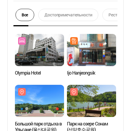
Все
Достопримечательности
Ресторан
Olympia Hotel
Ijo Hanjeongsik
Больш
Ульс
Большой парк отдыха в
Парк на озере Сонам
Дворе
Ульсане (울산대공원)
(선암호수공원)
искус