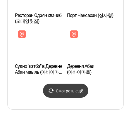
Ресторан Одэян хвэчиб
Порт Чансахан (장사항)
Дерев
(오대양횟집)
(아바
Судно "кэтбэ" в Деревне
Деревня Абаи
Обзор
Абаи маыль (아바이마을
(아바이마을)
Сокч
갯배)
Смотреть ещё