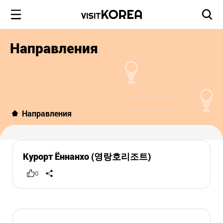
Направления
Направления
Курорт Ённанхо (영랑호리조트)
0