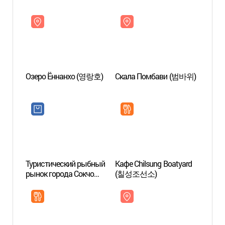
Озеро Ённанхо (영랑호)
Скала Помбави (범바위)
Озер
Туристический рыбный
Кафе Chilsung Boatyard
Порт
рынок города Сокчо
(칠성조선소)
(Центральный рынок
города Сокчо)
(속초관광수산시장(구
중앙시장))