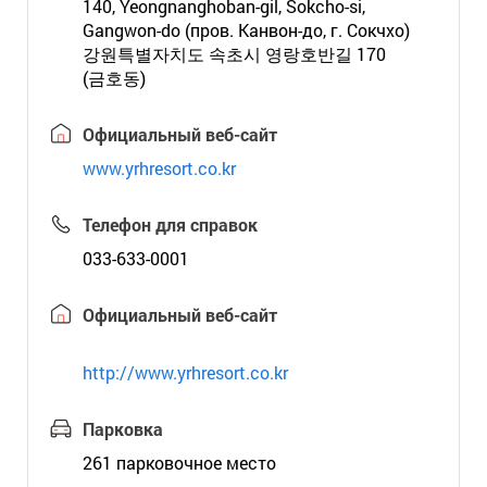
140, Yeongnanghoban-gil, Sokcho-si,
Gangwon-do (пров. Канвон-до, г. Сокчхо)
강원특별자치도 속초시 영랑호반길 170
(금호동)
Официальный веб-сайт
www.yrhresort.co.kr
Телефон для справок
033-633-0001
Официальный веб-сайт
http://www.yrhresort.co.kr
Парковка
261 парковочное место