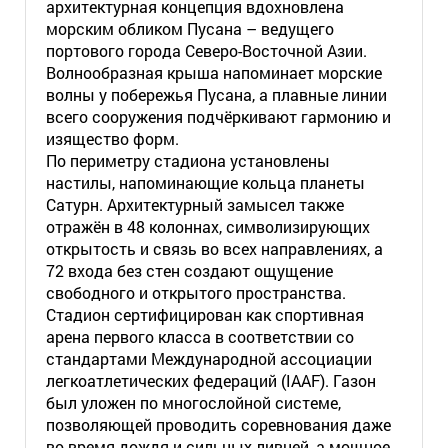
архитектурная концепция вдохновлена
морским обликом Пусана – ведущего
портового города Северо-Восточной Азии.
Волнообразная крыша напоминает морские
волны у побережья Пусана, а плавные линии
всего сооружения подчёркивают гармонию и
изящество форм.
По периметру стадиона установлены
настилы, напоминающие кольца планеты
Сатурн. Архитектурный замысел также
отражён в 48 колоннах, символизирующих
открытость и связь во всех направлениях, а
72 входа без стен создают ощущение
свободного и открытого пространства.
Стадион сертифицирован как спортивная
арена первого класса в соответствии со
стандартами Международной ассоциации
легкоатлетических федераций (IAAF). Газон
был уложен по многослойной системе,
позволяющей проводить соревнования даже
во время дождя и сильных ливней, а мощное