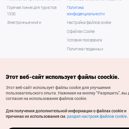
Горячая линия для туристов
Политика
1330
конфиденциальности
Электронные книги
Настройка файлов cookie
О файлах Cookie
Условия геосервиса
Политика геоданных
Этот веб-сайт использует файлы coockie.
Этот веб-сайт использует файлы cookie для улучшения
пользовательского опыта.
Нажимая на кнопку "Разрешить", вы 
согласие на использование файлов cookie.
(с) Национальная организация туризма Кореи Все
права защищены
Для получения дополнительной информации о файлах cookie и
Для извещения об ошибках и проблемах, связанных с
причинах их использования см.
раздел настроек файлов cookie
.
работой веб-сайта, направляйте ваши запросы на
официальный адрес электронной почты