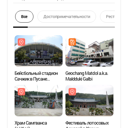
Все
Достопримечательности
Ресторан
Бейсбольный стадион
Geochang Matdol a.k.a.
Бейсб
Сачжик в Пусане
Maldduki Galbi
Сачжи
(부산사직종합운동장
(부
사직야구장)
사직야
Храм Самгванса
Фестиваль лотосовых
Парк