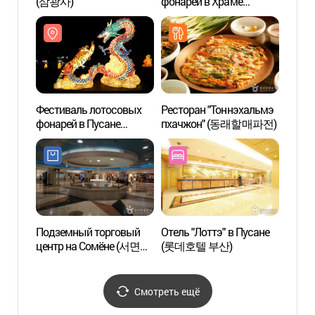
(삼광사)
фонарей в Храме
Самгванса (삼광사
연등축제)
Фестиваль лотосовых
Ресторан "Тоннэхальмэ
Улица
фонарей в Пусане
пхачжон" (동래할매파전)
(전포
(부산연등회)
Подземный торговый
Отель "Лоттэ" в Пусане
Музей
центр на Сомёне (서면
(롯데호텔 부산)
(복천
지하도상가)
Смотреть ещё