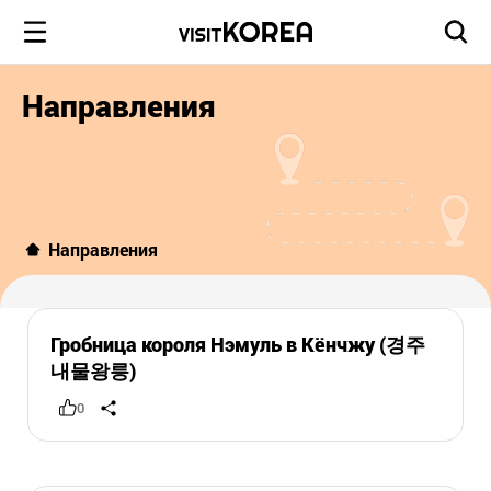
Направления
Направления
Гробница короля Нэмуль в Кёнчжу (경주
내물왕릉)
0