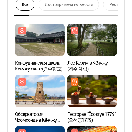
Все
Достопримечательности
Ресторан
Конфуцианская школа
Лес Керим в Кёнчжу
Конфу
Кёнчжу хянгё (경주향교)
(경주 계림)
Кёнч
Обсерватория
Ресторан ˝Ёсокгун 1779˝
Обсер
Чхомсондэ в Кёнчжу
(요석궁1779)
Чхомс
(경주 첨성대)
(경주