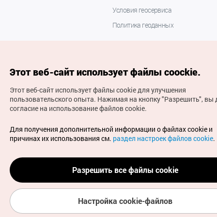
Условия геосервиса
Политика геоданных
Этот веб-сайт использует файлы coockie.
Этот веб-сайт использует файлы cookie для улучшения
пользовательского опыта.
Нажимая на кнопку "Разрешить", вы 
согласие на использование файлов cookie.
(с) Национальная организация туризма Кореи Все
права защищены
Для получения дополнительной информации о файлах cookie и
Для извещения об ошибках и проблемах, связанных с
причинах их использования см.
раздел настроек файлов cookie
.
работой веб-сайта, направляйте ваши запросы на
официальный адрес электронной почты
russian@knto.or.kr
Разрешить все файлы cookie
Настройка cookie-файлов