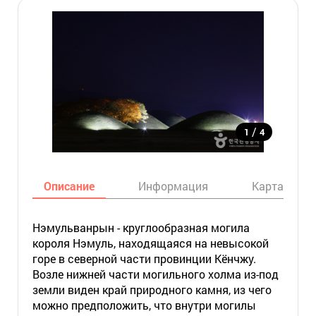
/
1
4
Описание
Информация
Карта
Нэмульванрын - круглообразная могила
короля Нэмуль, находящаяся на невысокой
горе в северной части провинции Кёнчжу.
Возле нижней части могильного холма из-под
земли виден край природного камня, из чего
можно предположить, что внутри могилы