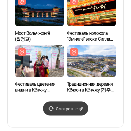
Мост Вольчжонгё
Фестиваль колокола
Тради
(월정교)
"Эмилле" эпохи Силла
Кёчхо
(신라소리축제 에밀레전)
교촌마
Фестиваль цветения
Традиционная деревня
Компл
вишни в Кёнчжу
Кёчхон в Кёнчжу (경주
гробн
(경주벚꽃축제)
교촌마을)
Кёнч
일원)
Смотреть ещё