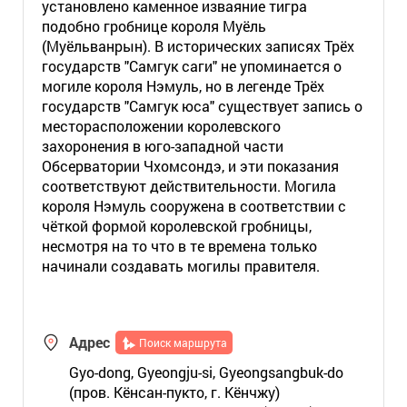
установлено каменное изваяние тигра
подобно гробнице короля Муёль
(Муёльванрын). В исторических записях Трёх
государств "Самгук саги" не упоминается о
могиле короля Нэмуль, но в легенде Трёх
государств "Самгук юса" существует запись о
месторасположении королевского
захоронения в юго-западной части
Обсерватории Чхомсондэ, и эти показания
соответствуют действительности. Могила
короля Нэмуль сооружена в соответствии с
чёткой формой королевской гробницы,
несмотря на то что в те времена только
начинали создавать могилы правителя.
Адрес
Поиск маршрута
Gyo-dong, Gyeongju-si, Gyeongsangbuk-do
(пров. Кёнсан-пукто, г. Кёнчжу)